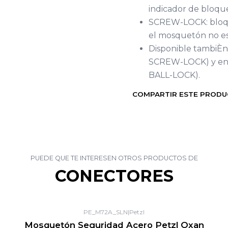
indicador de bloqu
SCREW-LOCK: bloque
el mosquetón no es
Disponible tambiÈn
SCREW-LOCK) y en v
BALL-LOCK).
COMPARTIR ESTE PROD
PUEDE QUE TE INTERESEN OTROS PRODUCTOS DE
CONECTORES
PE_M72A_SLN
|
Petzl
Mosquetón Seguridad Acero Petzl Oxan