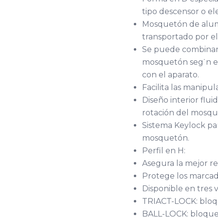
tipo descensor o e
Mosquetón de alumi
transportado por el
Se puede combinar c
mosquetón seg˙n el e
con el aparato.
Facilita las manipul
Diseño interior flui
rotación del mosqu
Sistema Keylock par
mosquetón.
Perfil en H:
Asegura la mejor rel
Protege los marcado
Disponible en tres 
TRIACT-LOCK: bloqu
BALL-LOCK: bloqueo