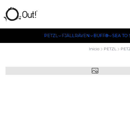
SOMOS DISTRIBUIDORES
PETZL
FJÄLLRÄVEN
BUFF®
SEA TO
Inicio
PETZL
PET