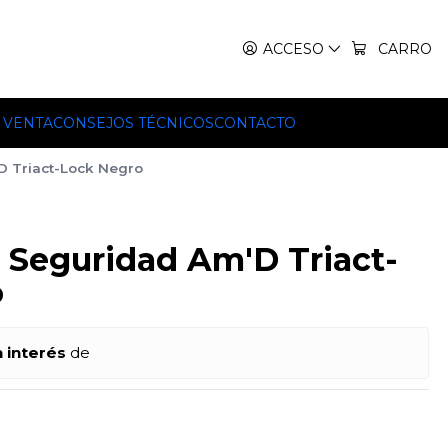
IT, TEKO Y HILLEBERG.
ACCESO
CARRO
 VENTA
CONSEJOS TÉCNICOS
CONTACTO
 Triact-Lock Negro
Seguridad Am'D Triact-
o
n interés
de