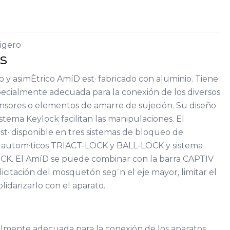
igero
as
 y asimÈtrico AmíD est· fabricado con aluminio. Tiene
ecialmente adecuada para la conexión de los diversos
ensores o elementos de amarre de sujeción. Su diseño
 sistema Keylock facilitan las manipulaciones. El
· disponible en tres sistemas de bloqueo de
s autom·ticos TRIACT-LOCK y BALL-LOCK y sistema
. El AmíD se puede combinar con la barra CAPTIV
licitación del mosquetón seg˙n el eje mayor, limitar el
olidarizarlo con el aparato.
lmente adecuada para la conexión de los aparatos