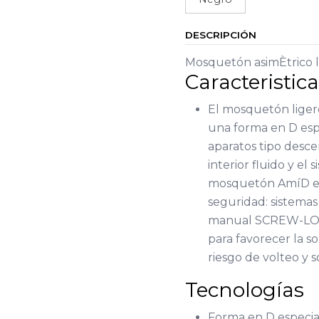
DESCRIPCIÓN
Mosquetón asimÈtrico l
Caracteristic
El mosquetón ligero
una forma en D esp
aparatos tipo desc
interior fluido y el
mosquetón AmíD est
seguridad: sistema
manual SCREW-LOCK
para favorecer la so
riesgo de volteo y s
Tecnologías
Forma en D especia