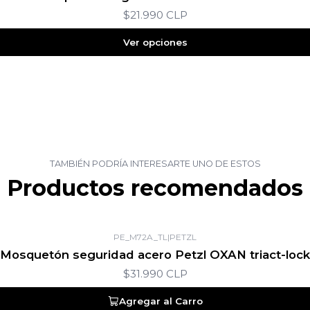
$21.990 CLP
Ver opciones
TAMBIÉN PODRÍA INTERESARTE UNO DE ESTOS
Productos recomendados
PE_M72A_TL
|
PETZL
Mosquetón seguridad acero Petzl OXAN triact-lock
$31.990 CLP
Agregar al Carro