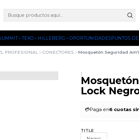
 OFICIALES DE PETZL®, FJALLRAVEN, BUFF®, SEA TO SUMM
 SUMMIT
TEKO
HILLEBERG
OPORTUNIDADES
PUNTOS DE
ZL PROFESIONAL
CONECTORES
Mosquetón Seguridad Am'D
|
Mosquetón 
Lock Negr
💳
Paga en
6 cuotas si
TITLE
Negro