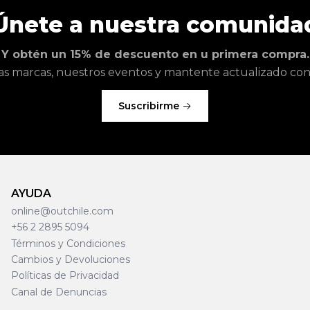
Únete a nuestra comunida
Y obtén un 15% de descuento en u primera compra.
as marcas, nuestros eventos y mantente actualizado con l
Suscribirme
AYUDA
online@outchile.com
+56 2 2895 5094
Términos y Condiciones
Cambios y Devoluciones
Políticas de Privacidad
Canal de Denuncias