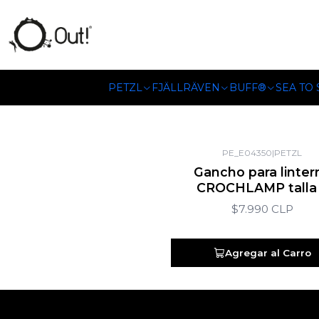
SOMOS DISTRIBUIDORES
PETZL
FJÄLLRÄVEN
BUFF®
SEA TO
PE_E04350
|
PETZL
Gancho para linter
CROCHLAMP talla
$7.990 CLP
Agregar al Carro