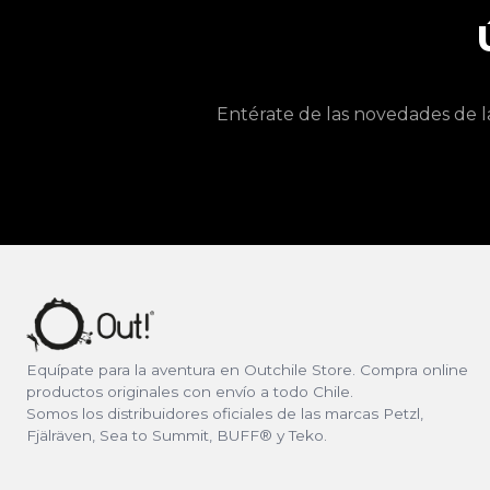
Entérate de las novedades de l
Equípate para la aventura en Outchile Store. Compra online
productos originales con envío a todo Chile.
Somos los distribuidores oficiales de las marcas Petzl,
Fjälräven, Sea to Summit, BUFF® y Teko.