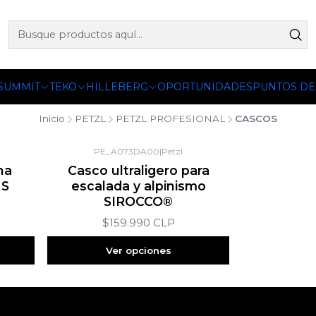
 OFICIALES DE PETZL®, FJALLRAVEN, BUFF®, SEA TO SUMM
 SUMMIT
TEKO
HILLEBERG
OPORTUNIDADES
PUNTOS DE
Inicio
PETZL
PETZL PROFESIONAL
CASCOS
PE_A073DA00
|
Petzl
na
Casco ultraligero para
 S
escalada y alpinismo
SIROCCO®
$159.990 CLP
Ver opciones