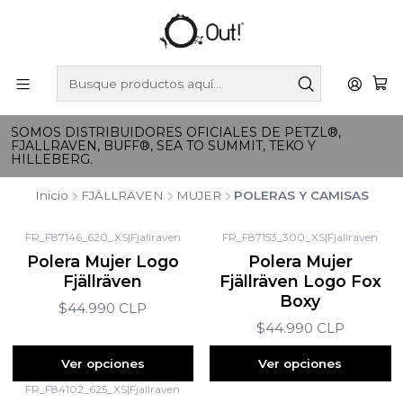
SOMOS DISTRIBUIDORES OFICIALES DE PETZL®,
FJALLRAVEN, BUFF®, SEA TO SUMMIT, TEKO Y
HILLEBERG.
Inicio
FJÄLLRÄVEN
MUJER
POLERAS Y CAMISAS
FR_F87146_620_XS
|
Fjallraven
FR_F87153_300_XS
|
Fjallraven
Polera Mujer Logo
Polera Mujer
Fjällräven
Fjällräven Logo Fox
Boxy
$44.990 CLP
$44.990 CLP
Ver opciones
Ver opciones
FR_F84102_625_XS
|
Fjallraven