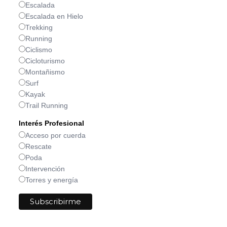
Escalada
Escalada en Hielo
Trekking
Running
Ciclismo
Cicloturismo
Montañismo
Surf
Kayak
Trail Running
Interés Profesional
Acceso por cuerda
Rescate
Poda
Intervención
Torres y energía