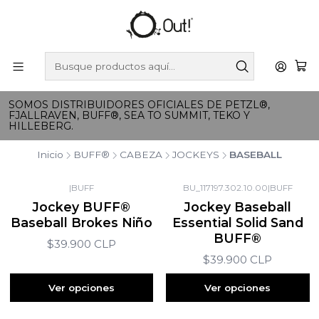
SOMOS DISTRIBUIDORES OFICIALES DE PETZL®,
FJALLRAVEN, BUFF®, SEA TO SUMMIT, TEKO Y
HILLEBERG.
Inicio
BUFF®
CABEZA
JOCKEYS
BASEBALL
|
BUFF
BU_117197.302.10.00
|
BUFF
Jockey BUFF®
Jockey Baseball
Baseball Brokes Niño
Essential Solid Sand
BUFF®
$39.900 CLP
$39.900 CLP
Ver opciones
Ver opciones