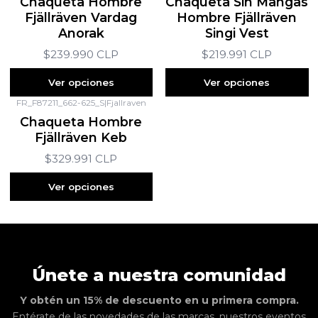
Chaqueta Hombre
Chaqueta Sin Mangas
Fjällräven Vardag
Hombre Fjällräven
Anorak
Singi Vest
$239.990 CLP
$219.991 CLP
Ver opciones
Ver opciones
FR_F87211_662-625_S
|
Fjallraven
Chaqueta Hombre
Fjällräven Keb
$329.991 CLP
Ver opciones
Únete a nuestra comunidad
Y obtén un 15% de descuento en u primera compra.
Entérate de las novedades de las marcas, nuestros eventos