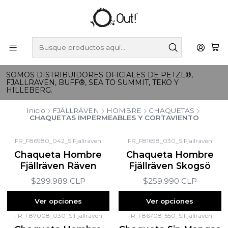
SOMOS DISTRIBUIDORES OFICIALES DE PETZL®,
FJALLRAVEN, BUFF®, SEA TO SUMMIT, TEKO Y
HILLEBERG.
Inicio
FJÄLLRÄVEN
HOMBRE
CHAQUETAS
CHAQUETAS IMPERMEABLES Y CORTAVIENTO
FR_F86980_042_S
|
Fjallraven
FR_F81698_030_S
|
Fjallraven
Chaqueta Hombre
Chaqueta Hombre
Fjällräven Räven
Fjällräven Skogsö
$299.989 CLP
$259.990 CLP
Ver opciones
Ver opciones
FR_F87008_030_S
|
Fjallraven
FR_F86708_550_S
|
Fjallraven