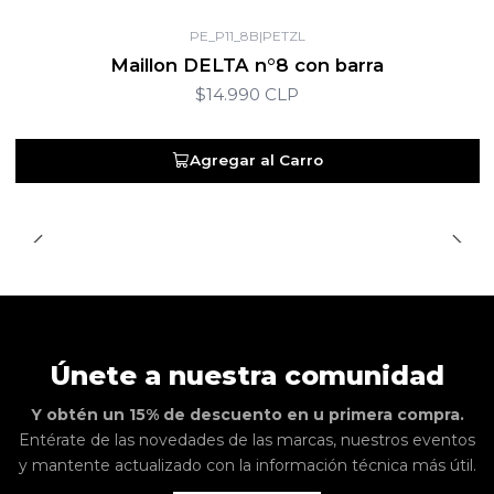
PE_P11_8B
|
PETZL
Maillon DELTA n°8 con barra
$14.990 CLP
Agregar al Carro
Únete a nuestra comunidad
Y obtén un 15% de descuento en u primera compra.
Entérate de las novedades de las marcas, nuestros eventos
y mantente actualizado con la información técnica más útil.