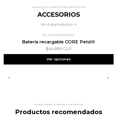
PUEDE QUE TE INTERESEN OTROS PRODUCTOS DE
ACCESORIOS
Ver más productos
PE_E099EB00
|
Petzl
Batería recargable CORE Petzl®
$44.990 CLP
Ver opciones
TAMBIÉN PODRÍA INTERESARTE UNO DE ESTOS
Productos recomendados