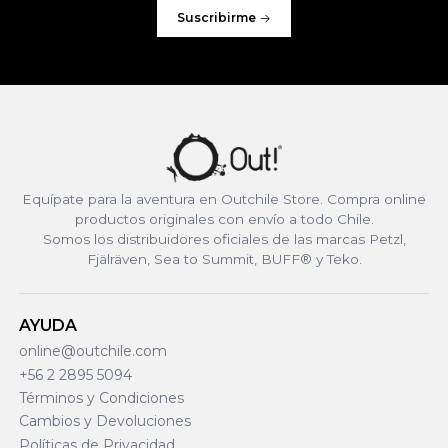
Suscribirme
Equípate para la aventura en Outchile Store. Compra online
productos originales con envío a todo Chile.
Somos los distribuidores oficiales de las marcas Petzl,
Fjälräven, Sea to Summit, BUFF® y Teko.
AYUDA
online@outchile.com
+56 2 2895 5094
Términos y Condiciones
Cambios y Devoluciones
Políticas de Privacidad