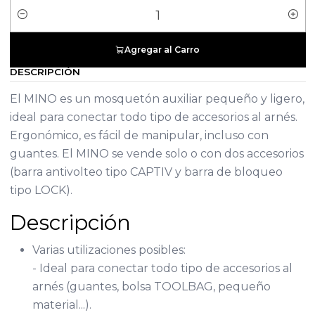
Cantidad
Agregar al Carro
DESCRIPCIÓN
El MINO es un mosquetón auxiliar pequeño y ligero,
ideal para conectar todo tipo de accesorios al arnés.
Ergonómico, es fácil de manipular, incluso con
guantes. El MINO se vende solo o con dos accesorios
(barra antivolteo tipo CAPTIV y barra de bloqueo
tipo LOCK).
Descripción
Varias utilizaciones posibles:
- Ideal para conectar todo tipo de accesorios al
arnés (guantes, bolsa TOOLBAG, pequeño
material...).