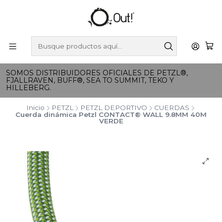
SOMOS DISTRIBUIDORES OFICIALES DE PETZL®,
FJALLRAVEN, BUFF®, SEA TO SUMMIT, TEKO Y
HILLEBERG.
Inicio
PETZL
PETZL DEPORTIVO
CUERDAS
Cuerda dinámica Petzl CONTACT® WALL 9.8MM 40M
VERDE