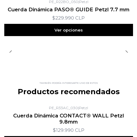
PE_R22BO_050
|
Petzl
Cuerda Dinámica PASO® GUIDE Petzl 7.7 mm
$229.990 CLP
Ver opciones
TAMBIÉN PODRÍA INTERESARTE UNO DE ESTOS
Productos recomendados
PE_R33AC_030
|
Petzl
Cuerda Dinámica CONTACT® WALL Petzl
9.8mm
$129.990 CLP