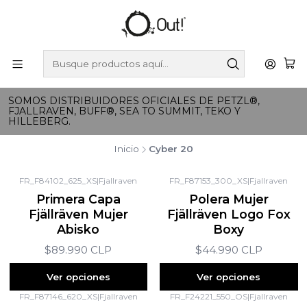
SOMOS DISTRIBUIDORES OFICIALES DE PETZL®,
FJALLRAVEN, BUFF®, SEA TO SUMMIT, TEKO Y
HILLEBERG.
Inicio
Cyber 20
FR_F84102_625_XS
|
Fjallraven
FR_F87153_300_XS
|
Fjallraven
Primera Capa
Polera Mujer
Fjällräven Mujer
Fjällräven Logo Fox
Abisko
Boxy
$89.990 CLP
$44.990 CLP
Ver opciones
Ver opciones
FR_F87146_620_XS
|
Fjallraven
FR_F24221_550_OS
|
Fjallraven