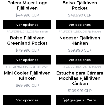
Polera Mujer Logo
Bolso Fjällräven
Fjällräven
Pocket
$44.990 CLP
$49.990 CLP
Ver opciones
Ver opciones
FR_F23156_042_OS
|
Fjallraven
FR_F23784_550_OS
|
Fjallraven
Bolso Fjällräven
Neceser Fjällräven
Greenland Pocket
Kånken
$79.990 CLP
$69.990 CLP
Ver opciones
Ver opciones
FR_F23782_560_OS
|
Fjallraven
FR_F23790_550_OS
|
Fjallraven
Mini Cooler Fjällräven
Estuche para Cámara
Kånken
Mochilas Fjällräven
Kånken
$69.990 CLP
$109.991 CLP
Ver opciones
Agregar al Carro