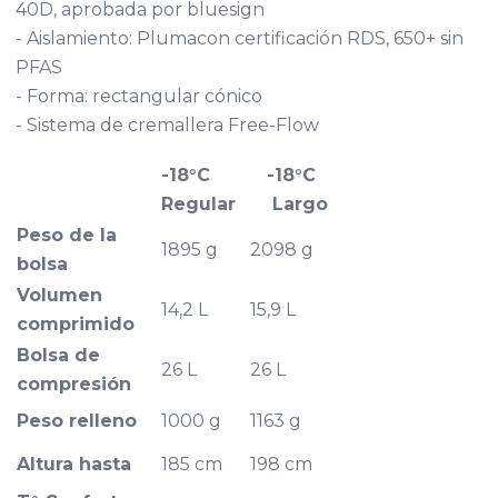
40D, aprobada por bluesign
- Aislamiento: Plumacon certificación RDS, 650+ sin
PFAS
- Forma: rectangular cónico
- Sistema de cremallera Free-Flow
-18°C
-18°C
Regular
Largo
Peso de la
1895 g
2098 g
bolsa
Volumen
14,2 L
15,9 L
comprimido
Bolsa de
26 L
26 L
compresión
Peso relleno
1000 g
1163 g
Altura hasta
185 cm
198 cm