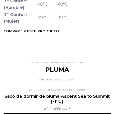
T° Confort
-18°C
-18°C
(Hombre)
T° Confort
-11°C
-11°C
(Mujer)
COMPARTIR ESTE PRODUCTO
PUEDE QUE TE INTERESEN OTROS PRODUCTOS DE
PLUMA
Ver más productos
ST_ASL041101-052001
|
Sea to Summit
Saco de dormir de pluma Ascent Sea to Summit
[-1°C]
$414.899 CLP