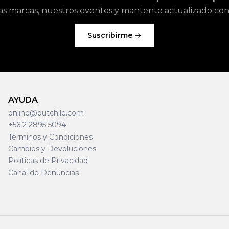
as marcas, nuestros eventos y mantente actualizado con l
Suscribirme
AYUDA
online@outchile.com
+56 2 2895 5094
Términos y Condiciones
Cambios y Devoluciones
Políticas de Privacidad
Canal de Denuncias