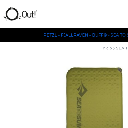
SOMOS DISTRIBUIDORES
PETZL
FJÄLLRÄVEN
BUFF®
SEA TO
Inicio
SEA 