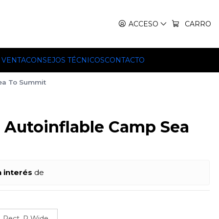
IT, TEKO Y HILLEBERG.
ACCESO
CARRO
 VENTA
CONSEJOS TÉCNICOS
CONTACTO
ea To Summit
 Autoinflable Camp Sea
n interés
de
Rect. R Wide