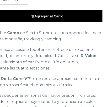
Agregar al Carro
able
Camp
de
Sea to Summit
es una opción ideal para
s de montaña, trekking y camping.
tico accesorio todoterreno, ofrece un excelente
dad, aislamiento y durabilidad. Gracias a su
R-Value
aislamiento eficaz frente al frío del suelo,
nte las cuatro estaciones.
a
Delta Core-V™
, que reduce aproximadamente un
n sin sacrificar el rendimiento térmico.
más pequeñas en zonas de mayor presión (hombros,
nde se requiere mayor soporte y retención de calor.