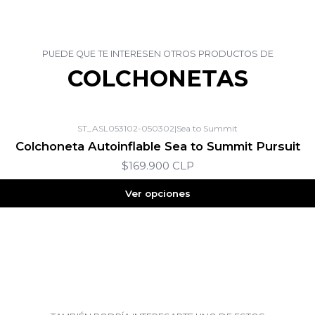
PUEDE QUE TE INTERESEN OTROS PRODUCTOS DE
COLCHONETAS
ST_ASL053102-050302
|
Sea to Summit
Colchoneta Autoinflable Sea to Summit Pursuit
$169.900 CLP
Ver opciones