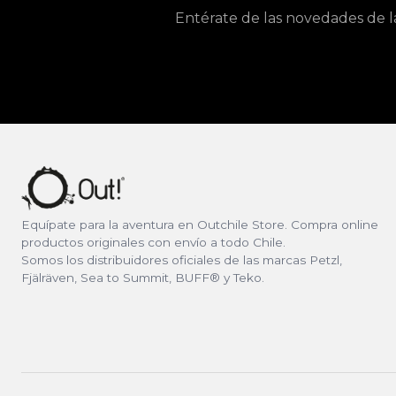
Entérate de las novedades de l
Equípate para la aventura en Outchile Store. Compra online
productos originales con envío a todo Chile.
Somos los distribuidores oficiales de las marcas Petzl,
Fjälräven, Sea to Summit, BUFF® y Teko.