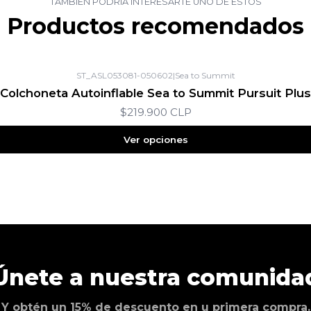
TAMBIÉN PODRÍA INTERESARTE UNO DE ESTOS
Productos recomendados
ST_ASL053081-050602
|
Sea to Summit
Colchoneta Autoinflable Sea to Summit Pursuit Plus
$219.900 CLP
Ver opciones
Únete a nuestra comunida
Y obtén un 15% de descuento en u primera compra.