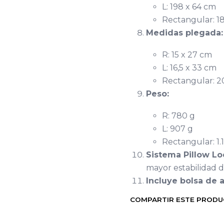
L: 198 x 64 cm
Rectangular: 1
Medidas plegada:
R: 15 x 27 cm
L: 16,5 x 33 cm
Rectangular: 2
Peso:
R: 780 g
L: 907 g
Rectangular: 1.1
Sistema Pillow L
mayor estabilidad d
Incluye bolsa de 
COMPARTIR ESTE PROD