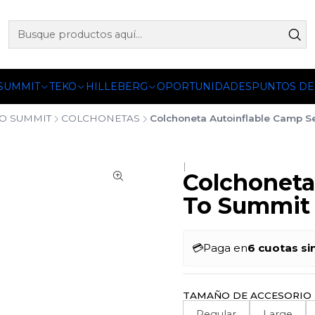
 OFICIALES DE PETZL®, FJALLRAVEN, BUFF®, SEA TO SUMM
 SUMMIT
TEKO
HILLEBERG
OPORTUNIDADES
PUNTOS DE
TO SUMMIT
COLCHONETAS
Colchoneta Autoinflable Camp S
|
Colchoneta
To Summit
💳
Paga en
6 cuotas si
TAMAÑO DE ACCESORIO
Regular
Large