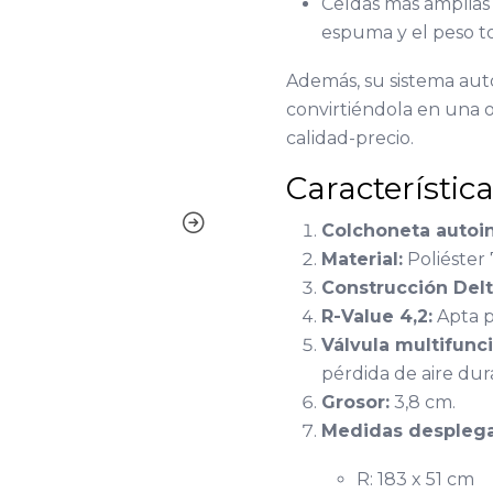
Celdas más amplias 
espuma y el peso to
Además, su sistema auto
convirtiéndola en una o
calidad-precio.
Característic
Colchoneta autoin
Material:
Poliéster
Construcción Del
R-Value 4,2:
Apta p
Válvula multifunci
pérdida de aire dura
Grosor:
3,8 cm.
Medidas despleg
R: 183 x 51 cm