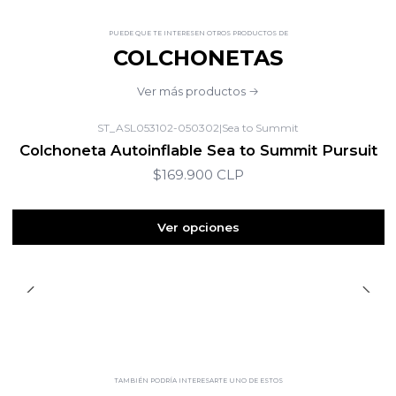
PUEDE QUE TE INTERESEN OTROS PRODUCTOS DE
COLCHONETAS
Ver más productos
ST_ASL053102-050302
|
Sea to Summit
Colchoneta Autoinflable Sea to Summit Pursuit
$169.900 CLP
Ver opciones
TAMBIÉN PODRÍA INTERESARTE UNO DE ESTOS