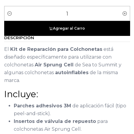
Cantidad
Agregar al Carro
DESCRIPCIÓN
El
Kit de Reparación para Colchonetas
está
diseñado específicamente para utilizarse con
colchonetas
Air Sprung Cell
de Sea to Summit y
algunas colchonetas
autoinflables
de la misma
marca.
Incluye:
Parches adhesivos 3M
de aplicación fácil (tipo
peel-and-stick).
Insertos de válvula de repuesto
para
colchonetas Air Sprung Cell.