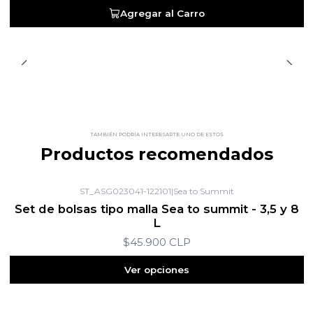
Agregar al Carro
TAMBIÉN PODRÍA INTERESARTE UNO DE ESTOS
Productos recomendados
ST_ASG023041-122101
|
Sea to Summit
Set de bolsas tipo malla Sea to summit - 3,5 y 8
L
$45.900 CLP
Ver opciones