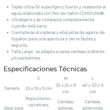
Tejido Ultra-Sil superligero, fuerte y resistente al
agua, elaborado con hilo de nailon CORDURA®.
Ultraligero y se compacta completamente
cuando está vacío.
Cremalleras duraderas y etiquetas de agarre de
hypalon para una apertura y cierre fáciles y
seguros.
Talla Large
: se adapta a varias camisas, suéteres
y/o pantalones.
Especificaciones Técnicas
S
M
L
35 x 25 x 9
40 x 30 x 9
Tamaño
25 x 19 x 9 cm
cm
cm
Ropa interior,
Camisas,
Camisas,
calcetines,
Ideal para
poleras,
polerones,