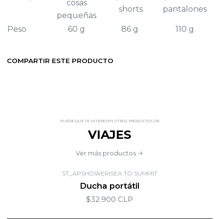
cosas
shorts
pantalones
pequeñas
Peso
60 g
86 g
110 g
COMPARTIR ESTE PRODUCTO
PUEDE QUE TE INTERESEN OTROS PRODUCTOS DE
VIAJES
Ver más productos
ST_APSHOWER
|
SEA TO SUMMIT
Ducha portátil
$32.900 CLP