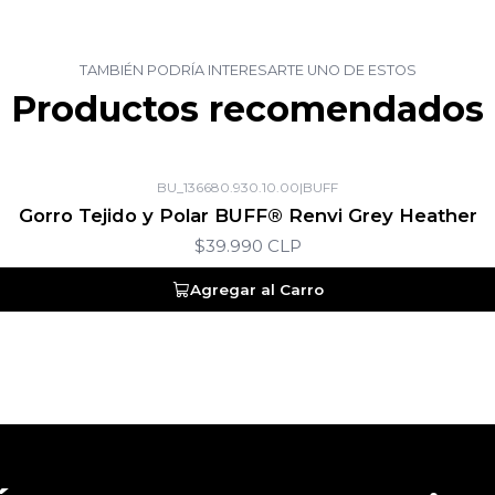
TAMBIÉN PODRÍA INTERESARTE UNO DE ESTOS
Productos recomendados
BU_136680.930.10.00
|
BUFF
Gorro Tejido y Polar BUFF® Renvi Grey Heather
$39.990 CLP
Agregar al Carro