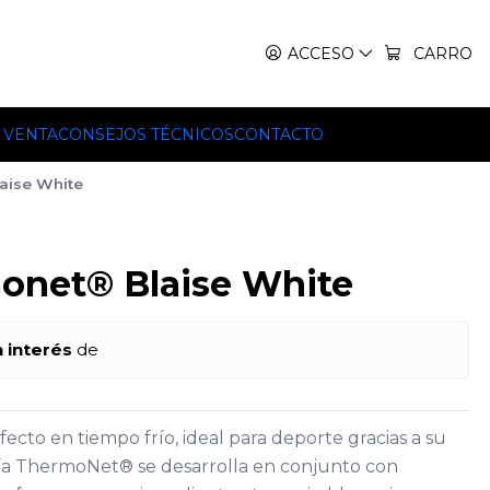
IT, TEKO Y HILLEBERG.
ACCESO
CARRO
 VENTA
CONSEJOS TÉCNICOS
CONTACTO
aise White
onet® Blaise White
n interés
de
fecto en tiempo frío, ideal para deporte gracias a su
ía ThermoNet® se desarrolla en conjunto con