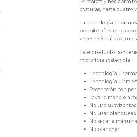
Primaloft y nos permite 
costuras, hasta cuatro v
La tecnología ThermoNe
permite ofrecer accesori
veces más cálidos que la
Este producto contiene 
microfibra sostenible.
Tecnología ThermoNe
Tecnología Ultra-Str
Protección con pe
Lavar a mano o a m
No use suavizantes 
No usar blanquead
No secar a máquin
No planchar