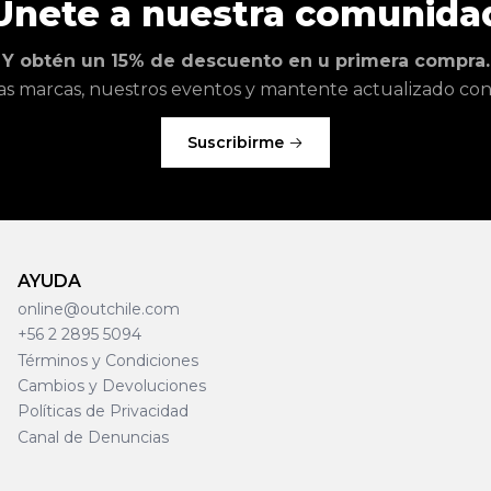
Únete a nuestra comunida
Y obtén un 15% de descuento en u primera compra.
as marcas, nuestros eventos y mantente actualizado con l
Suscribirme
AYUDA
online@outchile.com
+56 2 2895 5094
Términos y Condiciones
Cambios y Devoluciones
Políticas de Privacidad
Canal de Denuncias