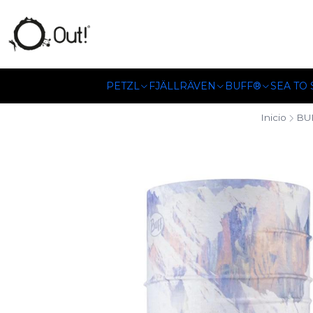
SOMOS DISTRIBUIDORES
PETZL
FJÄLLRÄVEN
BUFF®
SEA TO
Inicio
BU