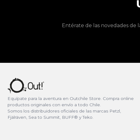
Entérate de las novedades de l
Equípate para la aventura en Outchile Store. Compra online
productos originales con envío a todo Chile.
Somos los distribuidores oficiales de las marcas Petzl,
Fjälräven, Sea to Summit, BUFF® y Teko.