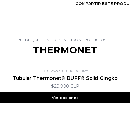
COMPARTIR ESTE PROD
PUEDE QUE TE INTERESEN OTROS PRODUCTOS DE
THERMONET
BU_123209.858.10.00
|
Buff
Tubular Thermonet® BUFF® Solid Gingko
$29.900 CLP
Ver opciones