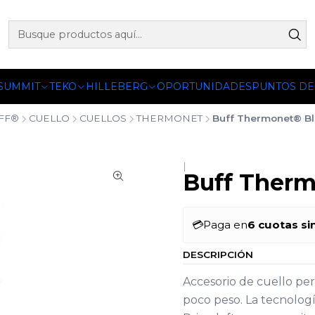
 OFICIALES DE PETZL®, FJALLRAVEN, BUFF®, SEA TO SUMM
 SUMMIT
TEKO
HILLEBERG
OPORTUNIDADES
PUNTOS DE
FF®
CUELLO
CUELLOS
THERMONET
Buff Thermonet® Bl
|
Buff Therm
💳
Paga en
6 cuotas si
DESCRIPCIÓN
Accesorio de cuello per
poco peso. La tecnolog