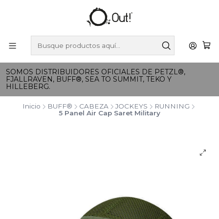
SOMOS DISTRIBUIDORES OFICIALES DE PETZL®,
FJALLRAVEN, BUFF®, SEA TO SUMMIT, TEKO Y
HILLEBERG.
Inicio
BUFF®
CABEZA
JOCKEYS
RUNNING
5 Panel Air Cap Saret Military