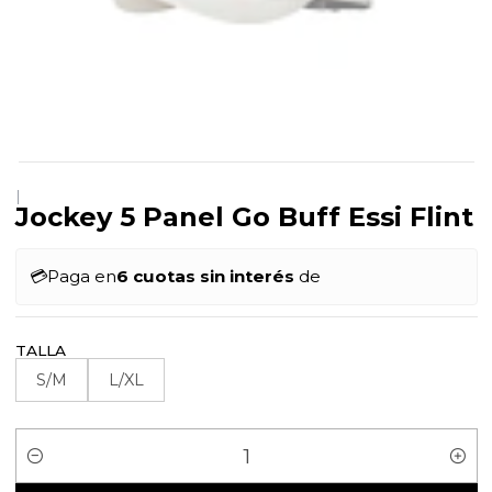
|
Jockey 5 Panel Go Buff Essi Flint
💳
Paga en
6 cuotas sin interés
de
TALLA
S/M
L/XL
Cantidad