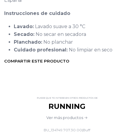
España
Instrucciones de cuidado
Lavado:
Lavado suave a 30 °C
Secado:
No secar en secadora
Planchado:
No planchar
Cuidado profesional:
No limpiar en seco
COMPARTIR ESTE PRODUCTO
PUEDE QUE TE INTERESEN OTROS PRODUCTOS DE
RUNNING
Ver más productos
BU_134749.707.30.00
|
Buff
-20%
OFF