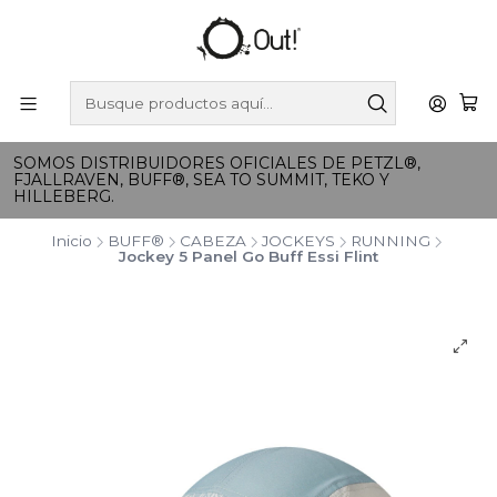
SOMOS DISTRIBUIDORES OFICIALES DE PETZL®,
FJALLRAVEN, BUFF®, SEA TO SUMMIT, TEKO Y
HILLEBERG.
Inicio
BUFF®
CABEZA
JOCKEYS
RUNNING
Jockey 5 Panel Go Buff Essi Flint