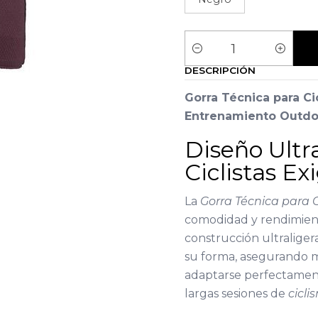
Cantidad
DESCRIPCIÓN
Gorra Técnica para Cic
Entrenamiento Outdo
Diseño Ultr
Ciclistas Ex
La
Gorra Técnica para 
comodidad y rendimien
construcción ultraliger
su forma, asegurando m
adaptarse perfectament
largas sesiones de
cicli