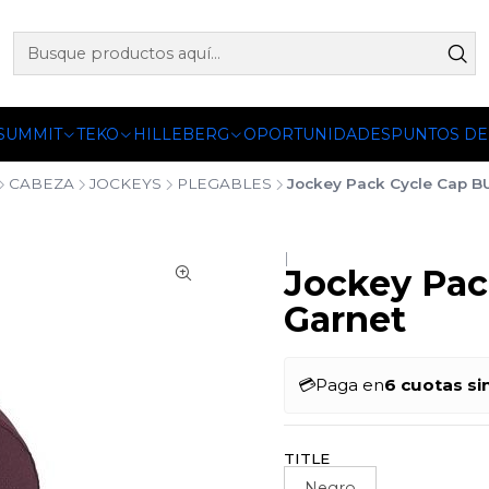
 OFICIALES DE PETZL®, FJALLRAVEN, BUFF®, SEA TO SUMM
 SUMMIT
TEKO
HILLEBERG
OPORTUNIDADES
PUNTOS DE
CABEZA
JOCKEYS
PLEGABLES
Jockey Pack Cycle Cap B
|
Jockey Pac
Garnet
💳
Paga en
6 cuotas si
TITLE
Negro