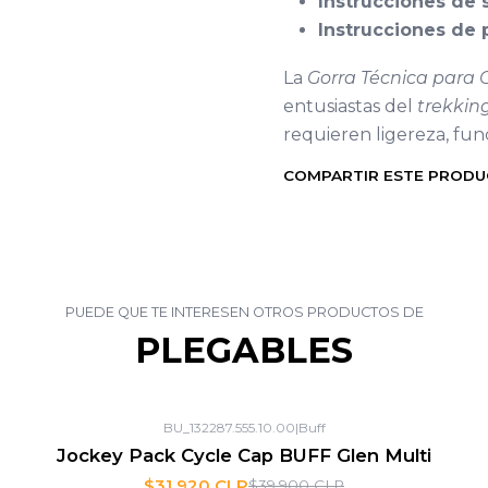
Instrucciones de
Instrucciones de
La
Gorra Técnica para 
entusiastas del
trekkin
requieren ligereza, fun
COMPARTIR ESTE PROD
PUEDE QUE TE INTERESEN OTROS PRODUCTOS DE
PLEGABLES
BU_132287.555.10.00
|
Buff
Jockey Pack Cycle Cap BUFF Glen Multi
$31.920 CLP
$39.900 CLP