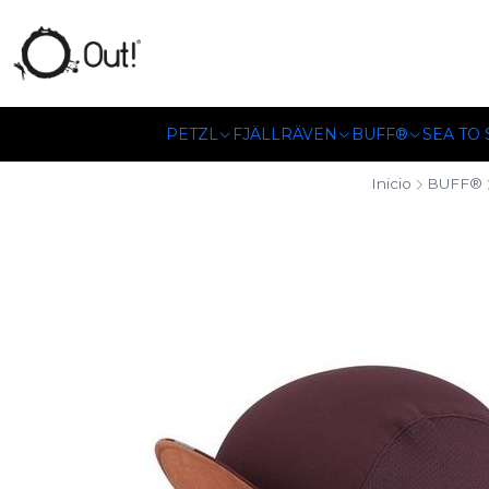
SOMOS DISTRIBUIDORES
PETZL
FJÄLLRÄVEN
BUFF®
SEA TO
Inicio
BUFF®