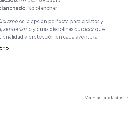
 secado
: No usar secadora
 planchado
: No planchar
Ciclismo
es la opción perfecta para ciclistas y
g
,
senderismo
y otras disciplinas
outdoor
que
cionalidad y protección en cada aventura.
UCTO
Ver más productos