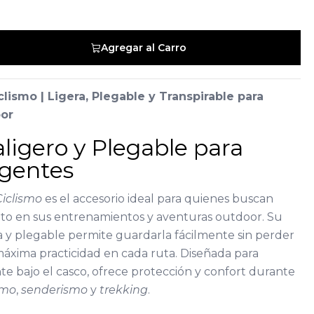
Agregar al Carro
lismo | Ligera, Plegable y Transpirable para
or
aligero y Plegable para
igentes
Ciclismo
es el accesorio ideal para quienes buscan
to en sus entrenamientos y aventuras outdoor. Su
a y plegable permite guardarla fácilmente sin perder
áxima practicidad en cada ruta. Diseñada para
e bajo el casco, ofrece protección y confort durante
smo
,
senderismo
y
trekking
.