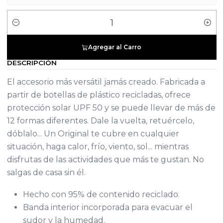
Cantidad
Agregar al Carro
DESCRIPCIÓN
El accesorio más versátil jamás creado. Fabricada a
partir de botellas de plástico recicladas, ofrece
protección solar UPF 50 y se puede llevar de más de
12 formas diferentes. Dale la vuelta, retuércelo,
dóblalo... Un Original te cubre en cualquier
situación, haga calor, frío, viento, sol... mientras
disfrutas de las actividades que más te gustan. No
salgas de casa sin él.
Hecho con 95% de contenido reciclado.
Banda interior incorporada para evacuar el
sudor y la humedad.