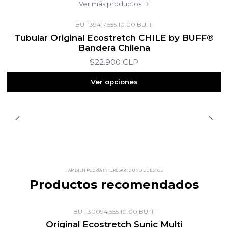
Ver más productos
BU_139417.555.10.00
|
BUFF
Tubular Original Ecostretch CHILE by BUFF®
Bandera Chilena
$22.900 CLP
Ver opciones
TAMBIÉN PODRÍA INTERESARTE UNO DE ESTOS
Productos recomendados
BU_130094.555.10.00
|
BUFF
Original Ecostretch Sunic Multi