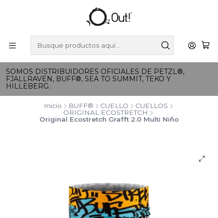
SOMOS DISTRIBUIDORES OFICIALES DE PETZL®,
FJALLRAVEN, BUFF®, SEA TO SUMMIT, TEKO Y
HILLEBERG.
Inicio
BUFF®
CUELLO
CUELLOS
ORIGINAL ECOSTRETCH
Original Ecostretch Grafft 2.0 Multi Niño