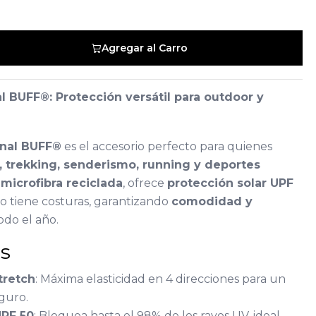
Agregar al Carro
l BUFF®: Protección versátil para outdoor y
a
onal BUFF®
es el accesorio perfecto para quienes
 trekking, senderismo, running y deportes
n
microfibra reciclada
, ofrece
protección solar UPF
o tiene costuras, garantizando
comodidad y
odo el año.
cas
tretch
: Máxima elasticidad en 4 direcciones para un
guro.
UPF 50
: Bloquea hasta el 98% de los rayos UV, ideal