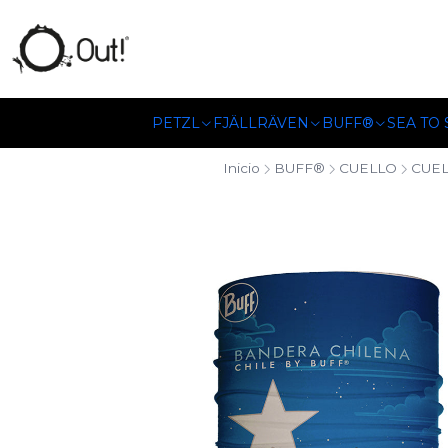
SOMOS DISTRIBUIDORES
PETZL
FJÄLLRÄVEN
BUFF®
SEA TO
Inicio
BUFF®
CUELLO
CUE