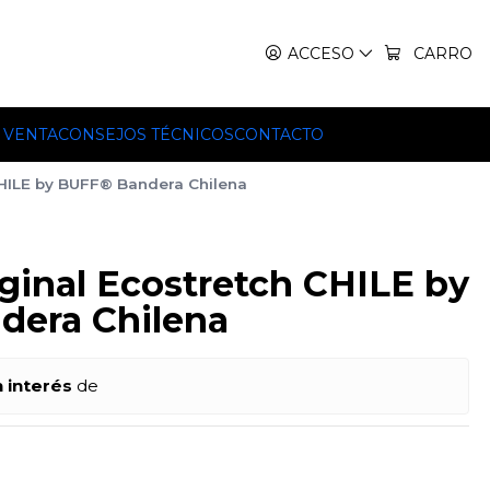
IT, TEKO Y HILLEBERG.
ACCESO
CARRO
 VENTA
CONSEJOS TÉCNICOS
CONTACTO
CHILE by BUFF® Bandera Chilena
iginal Ecostretch CHILE by
dera Chilena
n interés
de