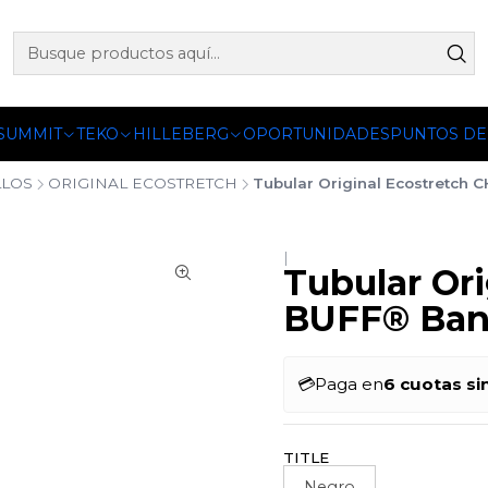
 OFICIALES DE PETZL®, FJALLRAVEN, BUFF®, SEA TO SUMM
 SUMMIT
TEKO
HILLEBERG
OPORTUNIDADES
PUNTOS DE
LLOS
ORIGINAL ECOSTRETCH
Tubular Original Ecostretch 
|
Tubular Or
BUFF® Ban
💳
Paga en
6 cuotas si
TITLE
Negro