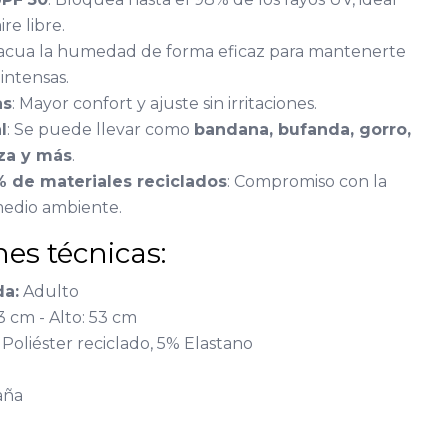
ire libre.
vacua la humedad de forma eficaz para mantenerte
intensas.
as
: Mayor confort y ajuste sin irritaciones.
l
: Se puede llevar como
bandana, bufanda, gorro,
eza y más
.
 de materiales reciclados
: Compromiso con la
 medio ambiente.
nes técnicas:
a:
Adulto
 cm - Alto: 53 cm
Poliéster reciclado, 5% Elastano
aña