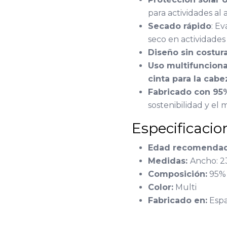
para actividades al a
Secado rápido
: E
seco en actividades 
Diseño sin costur
Uso multifunciona
cinta para la cab
Fabricado con 95%
sostenibilidad y el
Especificacio
Edad recomendad
Medidas:
Ancho: 23
Composición:
95% 
Color:
Multi
Fabricado en:
Esp