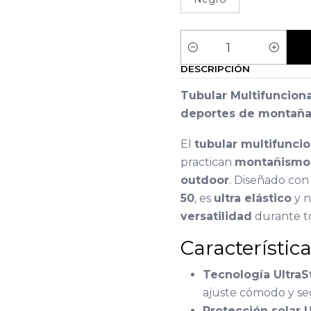
Cantidad
DESCRIPCIÓN
Tubular Multifunciona
deportes de montañ
El
tubular multifunci
practican
montañismo,
outdoor
. Diseñado co
50
, es
ultra elástico
y n
versatilidad
durante t
Característi
Tecnología UltraS
ajuste cómodo y se
Protección solar 