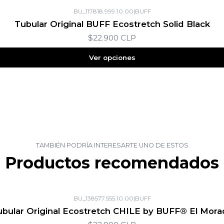
BU_117818.999.10.00
|
BUFF
Tubular Original BUFF Ecostretch Solid Black
$22.900 CLP
Ver opciones
TAMBIÉN PODRÍA INTERESARTE UNO DE ESTOS
Productos recomendados
BU_138577.555.10.00
|
BUFF
ubular Original Ecostretch CHILE by BUFF® El Mora