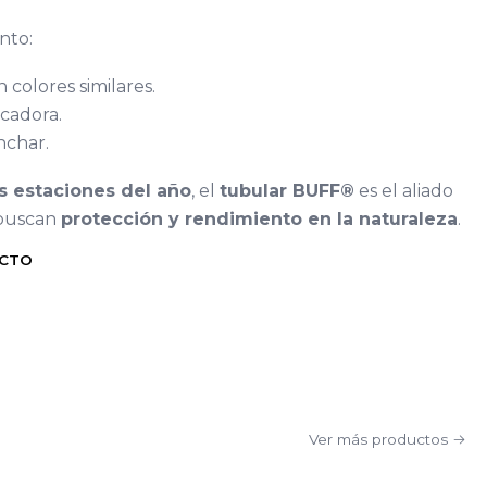
nto:
 colores similares.
cadora.
nchar.
s estaciones del año
, el
tubular BUFF®
es el aliado
 buscan
protección y rendimiento en la naturaleza
.
UCTO
Ver más productos