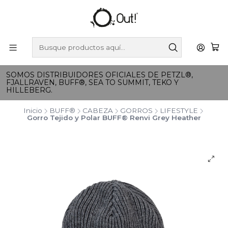
SOMOS DISTRIBUIDORES OFICIALES DE PETZL®,
FJALLRAVEN, BUFF®, SEA TO SUMMIT, TEKO Y
HILLEBERG.
Inicio
BUFF®
CABEZA
GORROS
LIFESTYLE
Gorro Tejido y Polar BUFF® Renvi Grey Heather