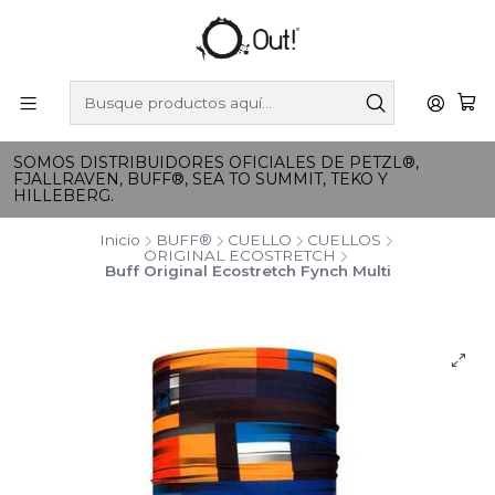
SOMOS DISTRIBUIDORES OFICIALES DE PETZL®,
FJALLRAVEN, BUFF®, SEA TO SUMMIT, TEKO Y
HILLEBERG.
Inicio
BUFF®
CUELLO
CUELLOS
ORIGINAL ECOSTRETCH
Buff Original Ecostretch Fynch Multi