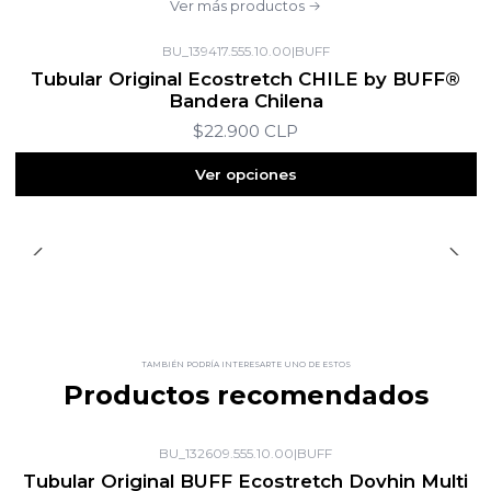
Ver más productos
BU_139417.555.10.00
|
BUFF
Tubular Original Ecostretch CHILE by BUFF®
Bandera Chilena
$22.900 CLP
Ver opciones
TAMBIÉN PODRÍA INTERESARTE UNO DE ESTOS
Productos recomendados
BU_132609.555.10.00
|
BUFF
Tubular Original BUFF Ecostretch Dovhin Multi