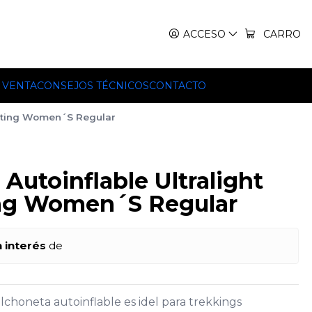
IT, TEKO Y HILLEBERG.
ACCESO
CARRO
 VENTA
CONSEJOS TÉCNICOS
CONTACTO
flating Women´S Regular
Autoinflable Ultralight
ting Women´S Regular
n interés
de
colchoneta autoinflable es idel para trekkings