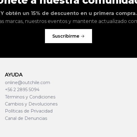
Únete a nuestra comunida
Y obtén un 15% de descuento en u primera compra.
as marcas, nuestros eventos y mantente actualizado con l
Suscribirme
AYUDA
online@outchile.com
+56 2 2895 5094
Términos y Condiciones
Cambios y Devoluciones
Políticas de Privacidad
Canal de Denuncias