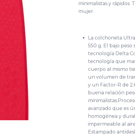
minimalistas y rápidos
mujer.
La colchoneta UltraL
550 g. El bajo peso s
tecnología Delta Co
tecnología que mant
cuerpo al mismo ti
un volumen de tran
y un Factor-R de 2.
buena relación peso
minimalistas.Proce
avanzado que es ún
homogénea y durabl
impermeable al aire)
Estampado antidesl