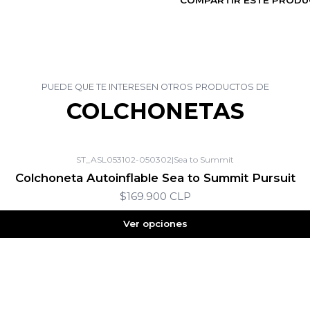
PUEDE QUE TE INTERESEN OTROS PRODUCTOS DE
COLCHONETAS
ST_ASL053102-050302
|
Sea to Summit
Colchoneta Autoinflable Sea to Summit Pursuit
$169.900 CLP
Ver opciones