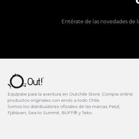
Entérate de las novedades de l
Equípate para la aventura en Outchile Store. Compra online
productos originales con envío a todo Chile.
Somos los distribuidores oficiales de las marcas Petzl,
Fjälräven, Sea to Summit, BUFF® y Teko.