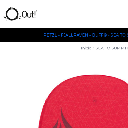
SOMOS DISTRIBUIDORES
PETZL
FJÄLLRÄVEN
BUFF®
SEA TO
Inicio
SEA TO SUMMI