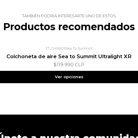
TAMBIÉN PODRÍA INTERESARTE UNO DE ESTOS
Productos recomendados
ST_045601
|
Sea To Summit
Colchoneta de aire Sea to Summit Ultralight XR
$119.990 CLP
Ver opciones