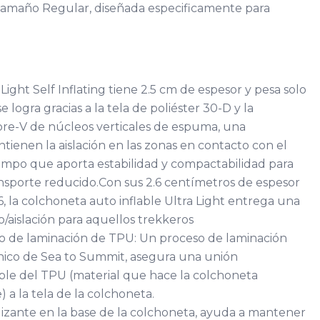
. Tamaño Regular, diseñada especificamente para
ight Self Inflating tiene 2.5 cm de espesor y pesa solo
e logra gracias a la tela de poliéster 30-D y la
re-V de núcleos verticales de espuma, una
ienen la aislación en las zonas en contacto con el
empo que aporta estabilidad y compactabilidad para
sporte reducido.Con sus 2.6 centímetros de espesor
6, la colchoneta auto inflable Ultra Light entrega una
/aislación para aquellos trekkeros
so de laminación de TPU: Un proceso de laminación
ico de Sea to Summit, asegura una unión
e del TPU (material que hace la colchoneta
 a la tela de la colchoneta.
izante en la base de la colchoneta, ayuda a mantener