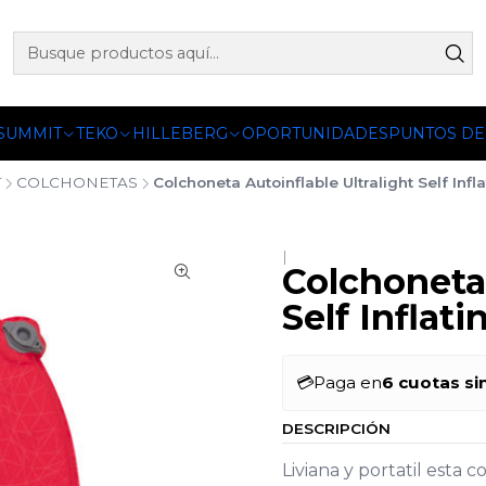
 OFICIALES DE PETZL®, FJALLRAVEN, BUFF®, SEA TO SUMM
 SUMMIT
TEKO
HILLEBERG
OPORTUNIDADES
PUNTOS DE
T
COLCHONETAS
Colchoneta Autoinflable Ultralight Self In
|
Colchoneta 
Self Infla
💳
Paga en
6 cuotas si
DESCRIPCIÓN
Liviana y portatil esta 