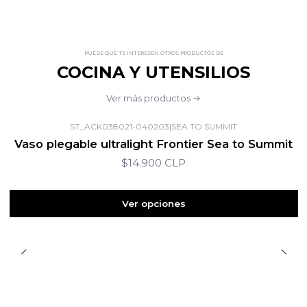
PUEDE QUE TE INTERESEN OTROS PRODUCTOS DE
COCINA Y UTENSILIOS
Ver más productos
ST_ACK038021-040203
|
SEA TO SUMMIT
Vaso plegable ultralight Frontier Sea to Summit
$14.900 CLP
Ver opciones