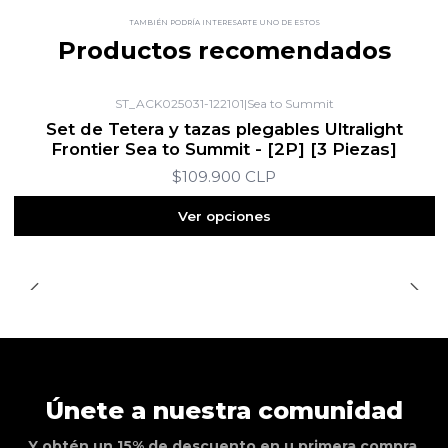
TAMBIÉN PODRÍA INTERESARTE UNO DE ESTOS
Productos recomendados
ST_ACK025031-122101
|
Sea to Summit
Set de Tetera y tazas plegables Ultralight
Frontier Sea to Summit - [2P] [3 Piezas]
$109.900 CLP
Ver opciones
Únete a nuestra comunidad
Y obtén un 15% de descuento en u primera compra.