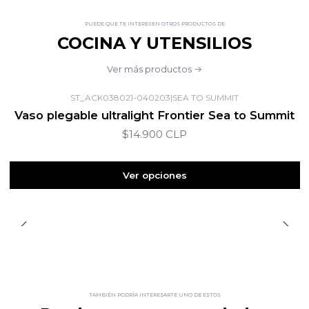
PUEDE QUE TE INTERESEN OTROS PRODUCTOS DE
COCINA Y UTENSILIOS
Ver más productos
ST_ACK038021-040203
|
SEA TO SUMMIT
Vaso plegable ultralight Frontier Sea to Summit
$14.900 CLP
Ver opciones
TAMBIÉN PODRÍA INTERESARTE UNO DE ESTOS