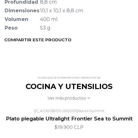
Profundidad
8,8 cm
Dimensiones
10,1 x 10,1 x 8,8 cm
Volumen
400 ml
Peso
53 g
COMPARTIR ESTE PRODUCTO
PUEDE QUE TE INTERESEN OTROS PRODUCTOS DE
COCINA Y UTENSILIOS
Ver más productos
ST_ACK038011-050203
|
Sea to Summit
Plato plegable Ultralight Frontier Sea to Summit
$19.900 CLP