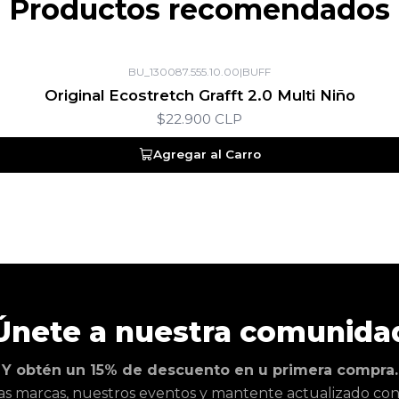
Productos recomendados
BU_130087.555.10.00
|
BUFF
Original Ecostretch Grafft 2.0 Multi Niño
$22.900 CLP
Agregar al Carro
Únete a nuestra comunida
Y obtén un 15% de descuento en u primera compra.
as marcas, nuestros eventos y mantente actualizado con l