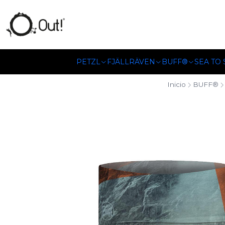
SOMOS DISTRIBUIDORES
PETZL
FJÄLLRÄVEN
BUFF®
SEA TO
Inicio
BUFF®