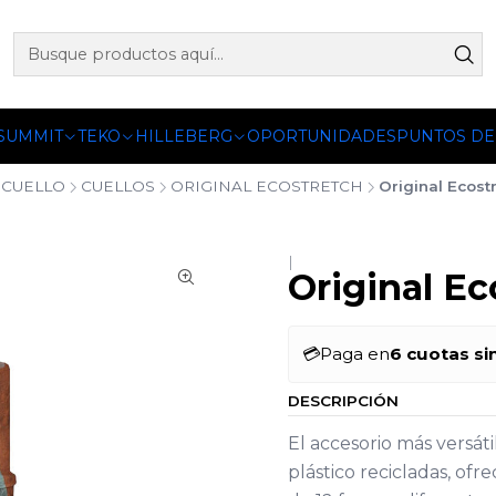
 OFICIALES DE PETZL®, FJALLRAVEN, BUFF®, SEA TO SUMM
 SUMMIT
TEKO
HILLEBERG
OPORTUNIDADES
PUNTOS DE
CUELLO
CUELLOS
ORIGINAL ECOSTRETCH
Original Ecost
|
Original Ec
💳
Paga en
6 cuotas si
DESCRIPCIÓN
El accesorio más versáti
plástico recicladas, of