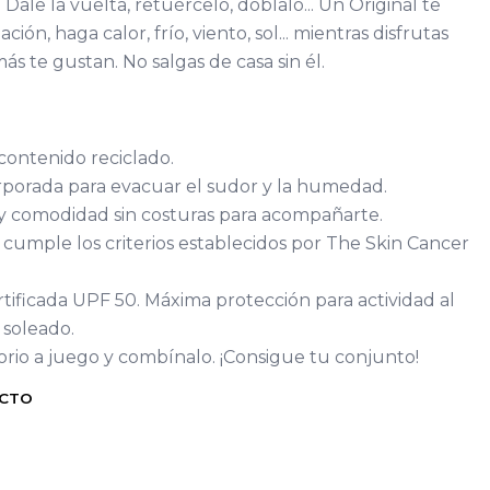
 Dale la vuelta, retuércelo, dóblalo... Un Original te
ión, haga calor, frío, viento, sol... mientras disfrutas
ás te gustan. No salgas de casa sin él.
ontenido reciclado.
orporada para evacuar el sudor y la humedad.
 y comodidad sin costuras para acompañarte.
 cumple los criterios establecidos por The Skin Cancer
rtificada UPF 50. Máxima protección para actividad al
 soleado.
rio a juego y combínalo. ¡Consigue tu conjunto!
UCTO