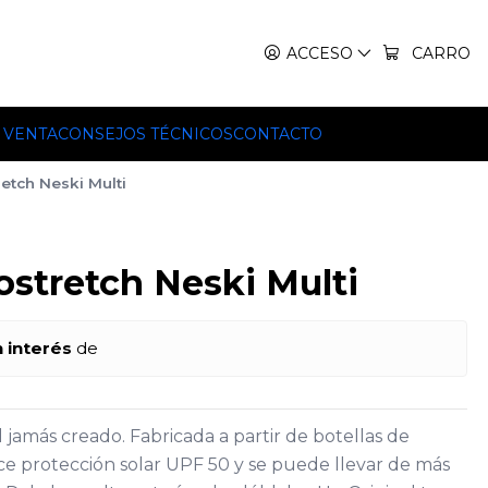
IT, TEKO Y HILLEBERG.
ACCESO
CARRO
 VENTA
CONSEJOS TÉCNICOS
CONTACTO
retch Neski Multi
ostretch Neski Multi
n interés
de
l jamás creado. Fabricada a partir de botellas de
rece protección solar UPF 50 y se puede llevar de más