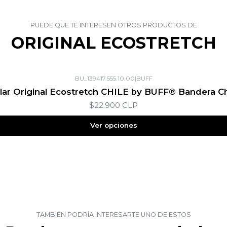
PUEDE QUE TE INTERESEN OTROS PRODUCTOS DE
ORIGINAL ECOSTRETCH
BU_139417.555.10.00
|
BUFF
lar Original Ecostretch CHILE by BUFF® Bandera Ch
$22.900 CLP
Ver opciones
TAMBIÉN PODRÍA INTERESARTE UNO DE ESTOS