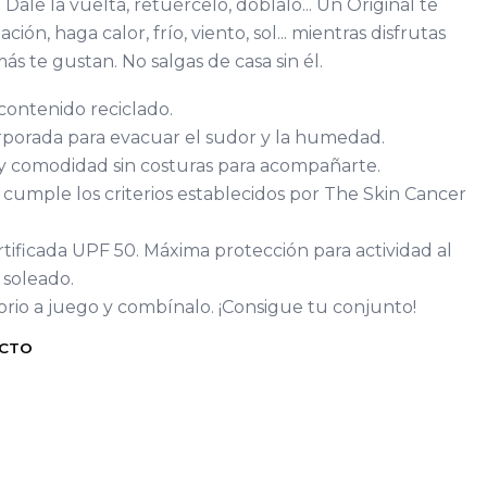
 Dale la vuelta, retuércelo, dóblalo... Un Original te
ión, haga calor, frío, viento, sol... mientras disfrutas
ás te gustan. No salgas de casa sin él.
ontenido reciclado.
orporada para evacuar el sudor y la humedad.
 y comodidad sin costuras para acompañarte.
 cumple los criterios establecidos por The Skin Cancer
rtificada UPF 50. Máxima protección para actividad al
 soleado.
rio a juego y combínalo. ¡Consigue tu conjunto!
UCTO