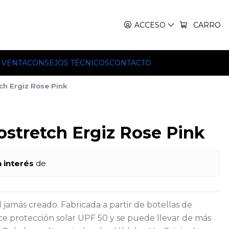
IT, TEKO Y HILLEBERG.
ACCESO
CARRO
 VENTA
CONSEJOS TÉCNICOS
CONTACTO
tch Ergiz Rose Pink
ostretch Ergiz Rose Pink
n interés
de
l jamás creado. Fabricada a partir de botellas de
rece protección solar UPF 50 y se puede llevar de más