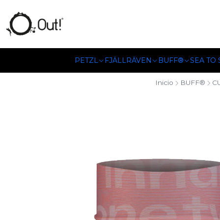
SOMOS DISTRIBUIDORES
PETZL
FJÄLLRÄVEN
BUFF®
SEA TO
Inicio
BUFF®
C