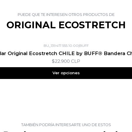
PUEDE QUE TE INTERESEN OTROS PRODUCTOS DE
ORIGINAL ECOSTRETCH
BU_139417.555.10.00
|
BUFF
lar Original Ecostretch CHILE by BUFF® Bandera Ch
$22.900 CLP
Ver opciones
TAMBIÉN PODRÍA INTERESARTE UNO DE ESTOS