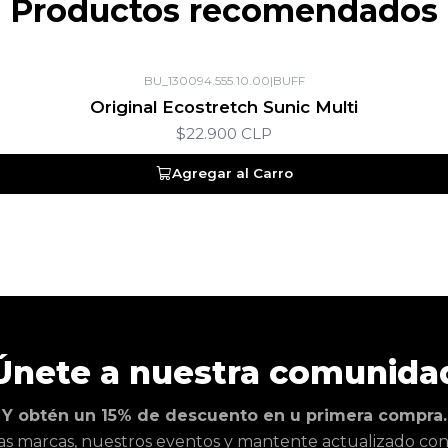
Productos recomendados
BU_130094.555.10.00
|
BUFF
Original Ecostretch Sunic Multi
$22.900 CLP
Agregar al Carro
Únete a nuestra comunida
Y obtén un 15% de descuento en u primera compra.
as marcas, nuestros eventos y mantente actualizado con l