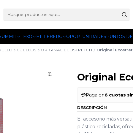
 OFICIALES DE PETZL®, FJALLRAVEN, BUFF®, SEA TO SUMM
 SUMMIT
TEKO
HILLEBERG
OPORTUNIDADES
PUNTOS DE
UELLO
CUELLOS
ORIGINAL ECOSTRETCH
Original Ecostre
|
Original Ec
💳
Paga en
6 cuotas si
DESCRIPCIÓN
El accesorio más versáti
plástico recicladas, of