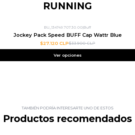
RUNNING
BU_134749.707.30.00
|
Buff
Jockey Pack Speed BUFF Cap Wattr Blue
$27.120 CLP
$33.900 CLP
Ver opciones
TAMBIÉN PODRÍA INTERESARTE UNO DE ESTOS
Productos recomendados