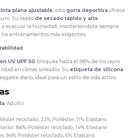
cinta plana ajustable
, esta
gorra deportiva
ofrece
uro. Su tejido
de secado rápido y alta
 a evacuar la humedad, manteniéndote siempre
n los entrenamientos más exigentes.
rabilidad
ión UV UPF 50
, bloquea hasta el 98% de los rayos
ridad en climas soleados. Su
etiqueta de silicona
sgaste diario, ideal para un estilo de vida activo.
cas
da
: Adulto
iéster reciclado, 23% Poliéster, 11% Elastano
interior: 86% Poliéster reciclado, 14% Elastano
es: 94% Poliéster reciclado, 6% Elastano