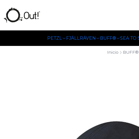
SOMOS DISTRIBUIDORES
PETZL
FJÄLLRÄVEN
BUFF®
SEA TO
Inicio
BUFF®