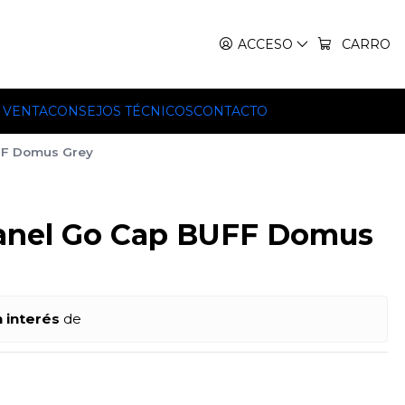
IT, TEKO Y HILLEBERG.
ACCESO
CARRO
 VENTA
CONSEJOS TÉCNICOS
CONTACTO
FF Domus Grey
anel Go Cap BUFF Domus
n interés
de