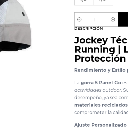
Cantidad
DESCRIPCIÓN
Jockey Téc
Running | L
Protección
Rendimiento y Estilo
La
gorra 5 Panel Go
es 
actividades outdoor
. 
desempeño, ya sea corr
materiales reciclados
comprometer la calidad 
Ajuste Personalizado