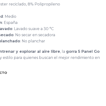
éster reciclado, 8% Polipropileno
ad
: Medio
ón
: España
lavado
: Lavado suave a 30 °C
 secado
: No secar en secadora
 planchado
: No planchar
ntrenar y explorar al aire libre
, la
gorra 5 Panel Go
y estilo para quienes buscan el mejor rendimiento en
UCTO