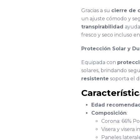
Gracias a su
cierre de 
un ajuste cómodo y seg
transpirabilidad
ayuda
fresco y seco incluso e
Protección Solar y Du
Equipada con
protecc
solares, brindando segu
resistente
soporta el de
Característi
Edad recomenda
Composición
:
Corona: 66% Pol
Visera y visera 
Paneles lateral