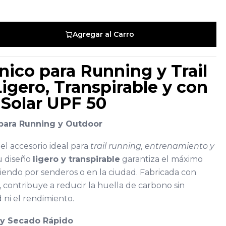
Agregar al Carro
nico para Running y Trail
igero, Transpirable y con
 Solar UPF 50
 para Running y Outdoor
el accesorio ideal para
trail running, entrenamiento y
Su diseño
ligero y transpirable
garantiza el máximo
iendo por senderos o en la ciudad. Fabricada con
, contribuye a reducir la huella de carbono sin
ni el rendimiento.
 y Secado Rápido