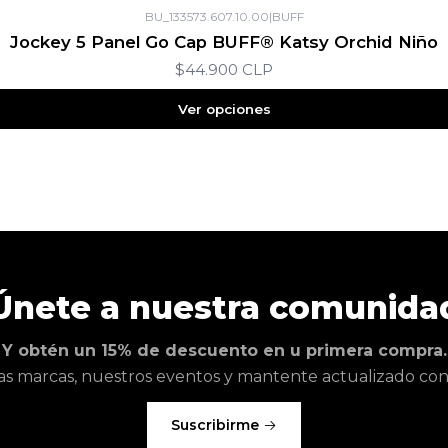
BU_133573.607.10.00
|
BUFF
Jockey 5 Panel Go Cap BUFF® Katsy Orchid Niño
$44.900 CLP
Ver opciones
Únete a nuestra comunida
Y obtén un 15% de descuento en u primera compra.
as marcas, nuestros eventos y mantente actualizado con l
Suscribirme