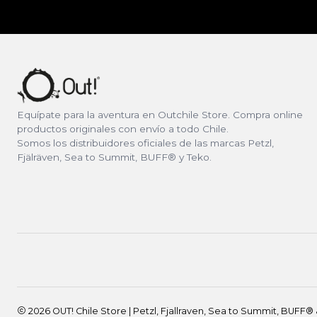
Equípate para la aventura en Outchile Store. Compra online
productos originales con envío a todo Chile.
Somos los distribuidores oficiales de las marcas Petzl,
Fjälräven, Sea to Summit, BUFF® y Teko.
2026 OUT! Chile Store | Petzl, Fjallraven, Sea to Summit, BUFF® 