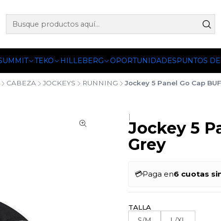
 OFICIALES DE PETZL®, FJALLRAVEN, BUFF®, SEA TO SUMM
 SUMMIT
TEKO
HILLEBERG
OPORTUNIDADES
PUNTOS DE
CABEZA
JOCKEYS
RUNNING
Jockey 5 Panel Go Cap BU
|
Jockey 5 P
Grey
💳
Paga en
6 cuotas si
TALLA
S/M
L/XL