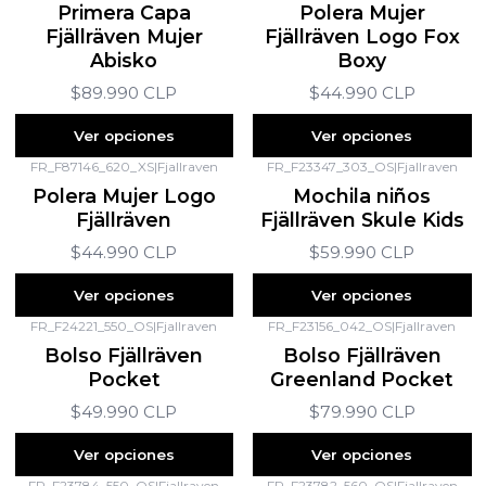
Primera Capa
Polera Mujer
Fjällräven Mujer
Fjällräven Logo Fox
Abisko
Boxy
$89.990 CLP
$44.990 CLP
Ver opciones
Ver opciones
FR_F87146_620_XS
|
Fjallraven
FR_F23347_303_OS
|
Fjallraven
Polera Mujer Logo
Mochila niños
Fjällräven
Fjällräven Skule Kids
$44.990 CLP
$59.990 CLP
Ver opciones
Ver opciones
FR_F24221_550_OS
|
Fjallraven
FR_F23156_042_OS
|
Fjallraven
Bolso Fjällräven
Bolso Fjällräven
Pocket
Greenland Pocket
$49.990 CLP
$79.990 CLP
Ver opciones
Ver opciones
FR_F23784_550_OS
|
Fjallraven
FR_F23782_560_OS
|
Fjallraven