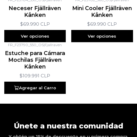
Neceser Fjällräven
Mini Cooler Fjällräven
Kånken
Kånken
$69.990 CLP
$69.990 CLP
Ver opciones
Ver opciones
FR_F23790_550_OS
|
Fjallraven
Estuche para Cámara
Mochilas Fjällräven
Kånken
$109.991 CLP
Agregar al Carro
Únete a nuestra comunidad
Y obtén un 15% de descuento en u primera compra.