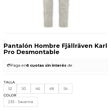
|
Pantalón Hombre Fjällräven Karl
Pro Desmontable
💳
Paga en
6 cuotas sin interés
de
TALLA
52
50
46
48
54
COLOR
235 - Savanna