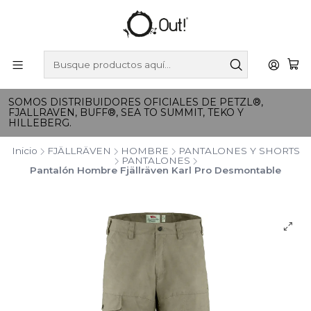
SOMOS DISTRIBUIDORES OFICIALES DE PETZL®,
FJALLRAVEN, BUFF®, SEA TO SUMMIT, TEKO Y
HILLEBERG.
Inicio
FJÄLLRÄVEN
HOMBRE
PANTALONES Y SHORTS
PANTALONES
Pantalón Hombre Fjällräven Karl Pro Desmontable