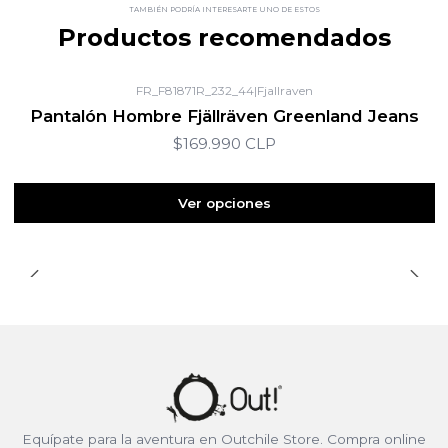
TAMBIÉN PODRÍA INTERESARTE UNO DE ESTOS
Productos recomendados
FR_F81871R_232_44
|
Fjallraven
Pantalón Hombre Fjällräven Greenland Jeans
$169.990 CLP
Ver opciones
Equípate para la aventura en Outchile Store. Compra online