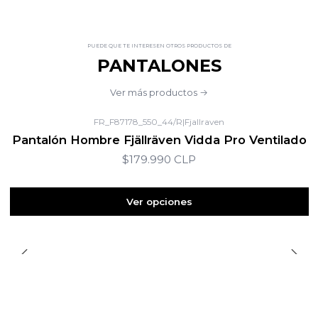
PUEDE QUE TE INTERESEN OTROS PRODUCTOS DE
PANTALONES
Ver más productos
FR_F87178_550_44/R
|
Fjallraven
Pantalón Hombre Fjällräven Vidda Pro Ventilado
$179.990 CLP
Ver opciones