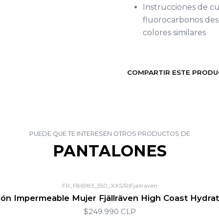
Instrucciones de cu
fluorocarbonos desp
colores similares
COMPARTIR ESTE PROD
PUEDE QUE TE INTERESEN OTROS PRODUCTOS DE
PANTALONES
FR_F86983_550_XXS/R
|
Fjallraven
ón Impermeable Mujer Fjällräven High Coast Hydrati
$249.990 CLP