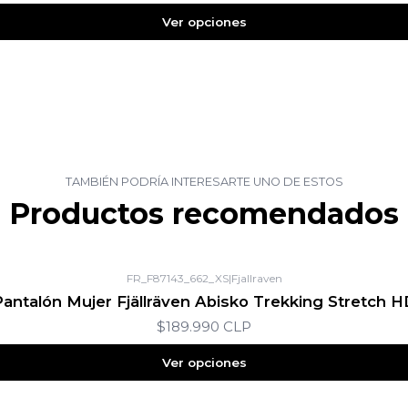
Ver opciones
TAMBIÉN PODRÍA INTERESARTE UNO DE ESTOS
Productos recomendados
FR_F87143_662_XS
|
Fjallraven
antalón Mujer Fjällräven Abisko Trekking Stretch 
$189.990 CLP
Ver opciones