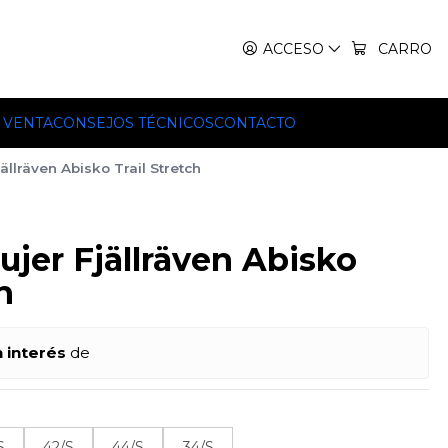
IT, TEKO Y HILLEBERG.
ACCESO
CARRO
 VENTA
CONSEJOS TÉCNICOS
CONTACTO
ällräven Abisko Trail Stretch
jer Fjällräven Abisko
h
n interés
de
S
42/S
44/S
34/S