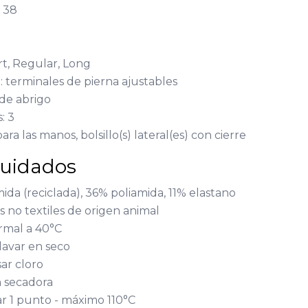
: 38
a
rt, Regular, Long
 terminales de pierna ajustables
 de abrigo
: 3
 para las manos, bolsillo(s) lateral(es) con cierre
cuidados
ida (reciclada), 36% poliamida, 11% elastano
 no textiles de origen animal
rmal a 40°C
lavar en seco
ar cloro
n secadora
r 1 punto - máximo 110°C