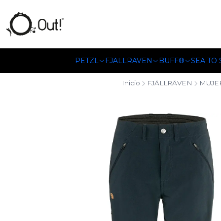
SOMOS DISTRIBUIDORES
PETZL
FJÄLLRÄVEN
BUFF®
SEA TO
Inicio
FJÄLLRÄVEN
MUJE