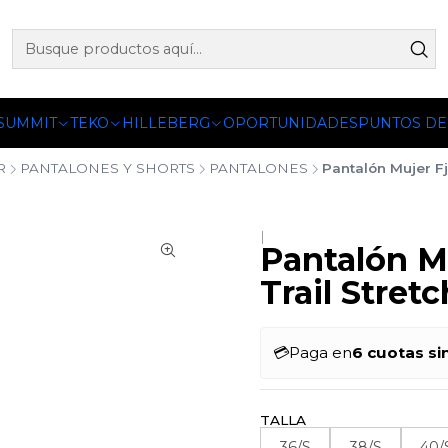
 OFICIALES DE PETZL®, FJALLRAVEN, BUFF®, SEA TO SUMM
 SUMMIT
TEKO
HILLEBERG
OPORTUNIDADES
PUNTOS DE
R
PANTALONES Y SHORTS
PANTALONES
Pantalón Mujer Fj
|
Pantalón Mu
Trail Stretc
💳
Paga en
6 cuotas si
TALLA
36/S
38/S
40/