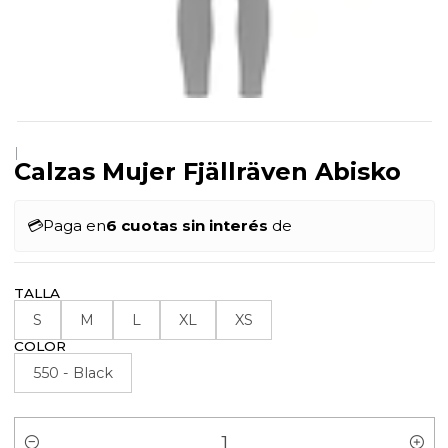
|
Calzas Mujer Fjällräven Abisko
💳
Paga en
6 cuotas sin interés
de
TALLA
S
M
L
XL
XS
COLOR
550 - Black