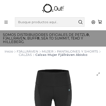
SOMOS DISTRIBUIDORES OFICIALES DE PETZL®,
FJALLRAVEN, BUFF®, SEA TO SUMMIT, TEKO Y
HILLEBERG.
Inicio
FJÄLLRÄVEN
MUJER
PANTALONES Y SHORTS
CALZAS
Calzas Mujer Fjällräven Abisko