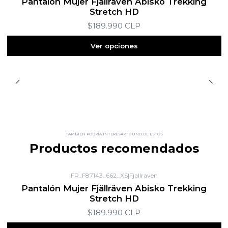
Pantalón Mujer Fjällräven Abisko Trekking
Stretch HD
$189.990 CLP
Ver opciones
TAMBIÉN PODRÍA INTERESARTE UNO DE ESTOS
Productos recomendados
FR_F87143_662_XS
|
Fjallraven
Pantalón Mujer Fjällräven Abisko Trekking
Stretch HD
$189.990 CLP