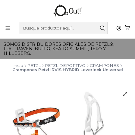
SOMOS DISTRIBUIDORES OFICIALES DE PETZL®,
FJALLRAVEN, BUFF®, SEA TO SUMMIT, TEKO Y
HILLEBERG.
Inicio
PETZL
PETZL DEPORTIVO
CRAMPONES
Crampones Petzl IRVIS HYBRID Leverlock Universel