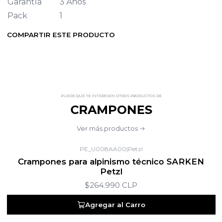
Garantía
3 Años
Pack
1
COMPARTIR ESTE PRODUCTO
PUEDE QUE TE INTERESEN OTROS PRODUCTOS DE
CRAMPONES
Ver más productos
PE_U008AA00
|
Petzl
Crampones para alpinismo técnico SARKEN
Petzl
$264.990 CLP
Agregar al Carro