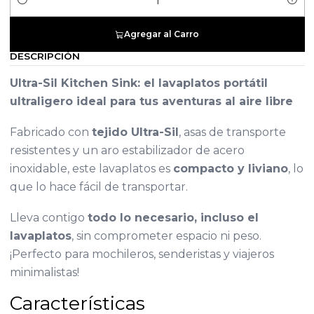
Cantidad
Agregar al Carro
DESCRIPCIÓN
Ultra-Sil Kitchen Sink: el lavaplatos portátil
ultraligero ideal para tus aventuras al aire libre
Fabricado con
tejido Ultra-Sil
, asas de transporte
resistentes y un aro estabilizador de acero
inoxidable, este lavaplatos es
compacto y liviano
, lo
que lo hace fácil de transportar.
Lleva contigo
todo lo necesario, incluso el
lavaplatos
, sin comprometer espacio ni peso.
¡Perfecto para mochileros, senderistas y viajeros
minimalistas!
Características