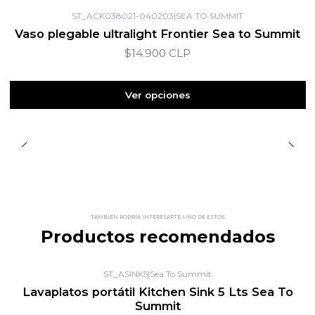
ST_ACK038021-040203
|
SEA TO SUMMIT
Vaso plegable ultralight Frontier Sea to Summit
$14.900 CLP
Ver opciones
TAMBIÉN PODRÍA INTERESARTE UNO DE ESTOS
Productos recomendados
ST_ASINK5
|
Sea To Summit
-20%
OFF
Lavaplatos portátil Kitchen Sink 5 Lts Sea To
Summit