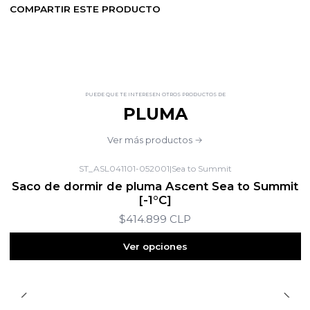
COMPARTIR ESTE PRODUCTO
PUEDE QUE TE INTERESEN OTROS PRODUCTOS DE
PLUMA
Ver más productos
ST_ASL041101-052001
|
Sea to Summit
Saco de dormir de pluma Ascent Sea to Summit
[-1°C]
$414.899 CLP
Ver opciones