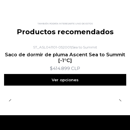
TAMBIÉN PODRÍA INTERESARTE UNO DE ESTOS
Productos recomendados
ST_ASL041101-052001
|
Sea to Summit
Saco de dormir de pluma Ascent Sea to Summit
[-1°C]
$414.899 CLP
Ver opciones