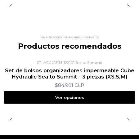
TAMBIÉN PODRÍA INTERESARTE UNO DE ESTOS
Productos recomendados
ST_ASG015131-122101
|
Sea to Summit
Set de bolsos organizadores impermeable Cube
Hydraulic Sea to Summit - 3 piezas (XS,S,M)
$84.901 CLP
Ver opciones