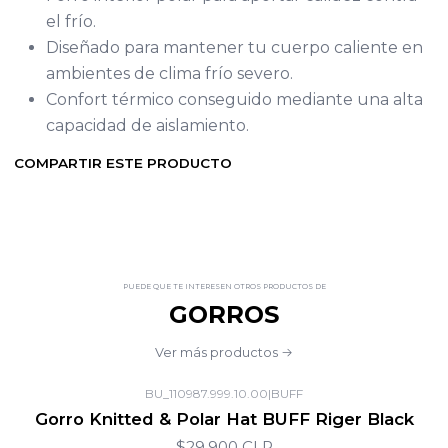
el frío.
Diseñado para mantener tu cuerpo caliente en
ambientes de clima frío severo.
Confort térmico conseguido mediante una alta
capacidad de aislamiento.
COMPARTIR ESTE PRODUCTO
PUEDE QUE TE INTERESEN OTROS PRODUCTOS DE
GORROS
Ver más productos
BU_110987.999.10.00
|
BUFF
Gorro Knitted & Polar Hat BUFF Riger Black
$29.900 CLP