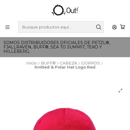
SOMOS DISTRIBUIDORES OFICIALES DE PETZL®,
FJALLRAVEN, BUFF®, SEA TO SUMMIT, TEKO Y
HILLEBERG.
Inicio
BUFF®
CABEZA
GORROS
Knitted & Polar Hat Logo Red