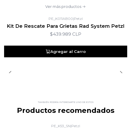
Ver más productos
PE_K011AB00
|
Petzl
Kit De Rescate Para Grietas Rad System Petzl
$439.989 CLP
Agregar al Carro
TAMBIÉN PODRÍA INTERESARTE UNO DE ESTOS
Productos recomendados
PE_K53_SN
|
Petzl