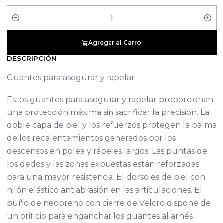
Cantidad
Agregar al Carro
DESCRIPCIÓN
Guantes para asegurar y rapelar
Estos guantes para asegurar y rapelar proporcionan
una protección máxima sin sacrificar la precisión. La
doble capa de piel y los refuerzos protegen la palma
de los recalentamientos generados por los
descensos en polea y rápeles largos. Las puntas de
los dedos y las zonas expuestas están reforzadas
para una mayor resistencia. El dorso es de piel con
nilón elástico antiabrasión en las articulaciones. El
puño de neopreno con cierre de Velcro dispone de
un orificio para enganchar los guantes al arnés