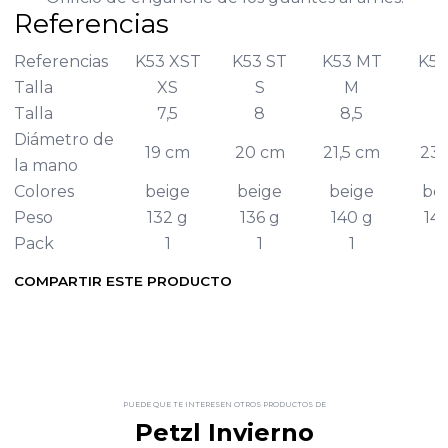
Referencias
Referencias
K53 XST
K53 ST
K53 MT
K53
Talla
XS
S
M
Talla
7,5
8
8,5
Diámetro de
19 cm
20 cm
21,5 cm
23
la mano
Colores
beige
beige
beige
be
Peso
132 g
136 g
140 g
146
Pack
1
1
1
1
COMPARTIR ESTE PRODUCTO
PUEDE QUE TE INTERESEN OTROS PRODUCTOS DE
Petzl Invierno