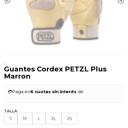
|
Guantes Cordex PETZL Plus
Marron
💳
Paga en
6 cuotas sin interés
de
TALLA
S
M
L
XL
XS