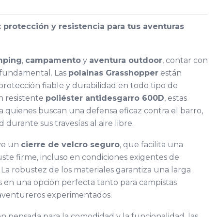
 protección y resistencia para tus aventuras
mping
,
campamento
y
aventura outdoor
, contar con
 fundamental. Las
polainas Grasshopper
están
protección fiable y durabilidad en todo tipo de
n resistente
poliéster antidesgarro 600D
, estas
ra quienes buscan una defensa eficaz contra el barro,
 durante sus travesías al aire libre.
uye un
cierre de velcro seguro
, que facilita una
uste firme, incluso en condiciones exigentes de
La robustez de los materiales garantiza una larga
las en una opción perfecta tanto para campistas
 aventureros experimentados.
ón pensada para la comodidad y la funcionalidad, las