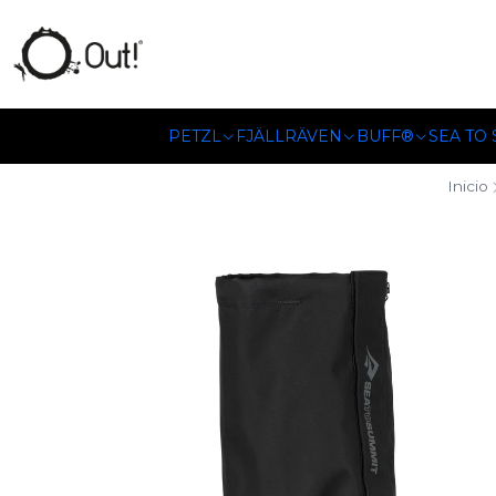
SOMOS DISTRIBUIDORES
PETZL
FJÄLLRÄVEN
BUFF®
SEA TO
Inicio