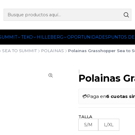
 OFICIALES DE PETZL®, FJALLRAVEN, BUFF®, SEA TO SUMM
 SUMMIT
TEKO
HILLEBERG
OPORTUNIDADES
PUNTOS DE
SEA TO SUMMIT
POLAINAS
Polainas Grasshopper Sea to 
|
Polainas G
💳
Paga en
6 cuotas si
TALLA
S/M
L/XL