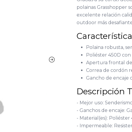
polainas Grasshopper so
excelente relación cali
outdoor más desafiante
Característic
Polaina robusta, sen
Poliéster 450D co
Apertura frontal de
Correa de cordón r
Gancho de encaje d
Descripción 
- Mejor uso: Senderism
- Ganchos de encaje: G
- Material(es): Poliéste
- Impermeable: Resiste