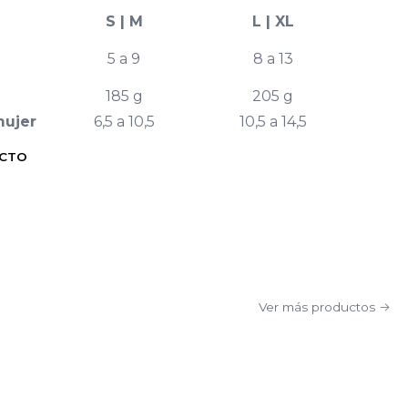
S | M
L | XL
5 a 9
8 a 13
185 g
205 g
mujer
6,5 a 10,5
10,5 a 14,5
UCTO
Ver más productos