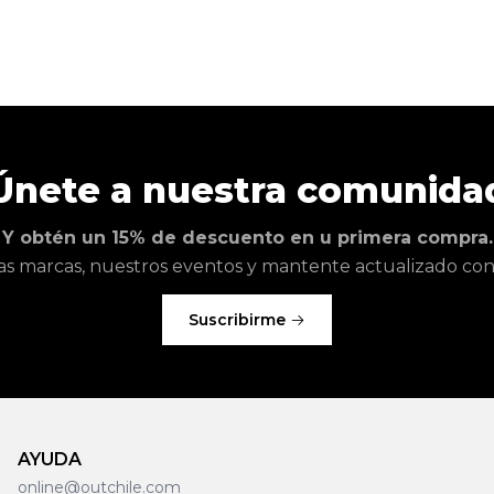
Únete a nuestra comunida
Y obtén un 15% de descuento en u primera compra.
as marcas, nuestros eventos y mantente actualizado con l
Suscribirme
AYUDA
online@outchile.com