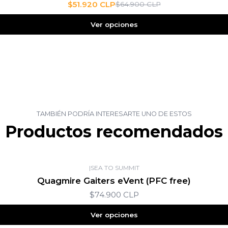
$51.920 CLP
$64.900 CLP
Ver opciones
TAMBIÉN PODRÍA INTERESARTE UNO DE ESTOS
Productos recomendados
|
SEA TO SUMMIT
Quagmire Gaiters eVent (PFC free)
$74.900 CLP
Ver opciones