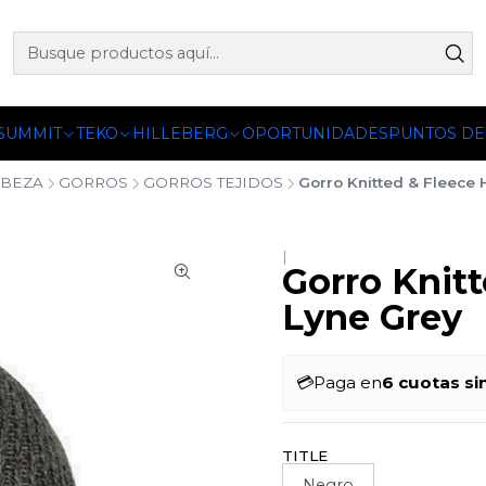
 OFICIALES DE PETZL®, FJALLRAVEN, BUFF®, SEA TO SUMM
 SUMMIT
TEKO
HILLEBERG
OPORTUNIDADES
PUNTOS DE
BEZA
GORROS
GORROS TEJIDOS
Gorro Knitted & Fleece
|
Gorro Knit
Lyne Grey
💳
Paga en
6 cuotas si
TITLE
Negro