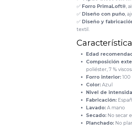
✅
Forro PrimaLoft®
, 
✅
Diseño con puño
, a
✅
Diseño y fabricaci
textil.
Característic
Edad recomendad
Composición exter
poliéster, 7 % viscos
Forro interior:
100 
Color:
Azul
Nivel de intensida
Fabricación:
Españ
Lavado:
A mano
Secado:
No secar e
Planchado:
No pla