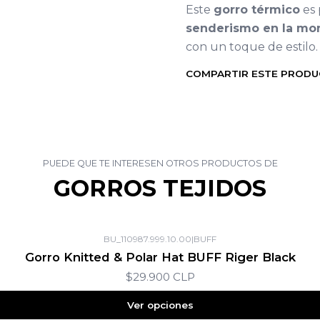
Este
gorro térmico
es 
senderismo en la mon
con un toque de estilo.
COMPARTIR ESTE PROD
PUEDE QUE TE INTERESEN OTROS PRODUCTOS DE
GORROS TEJIDOS
BU_110987.999.10.00
|
BUFF
Gorro Knitted & Polar Hat BUFF Riger Black
$29.900 CLP
Ver opciones