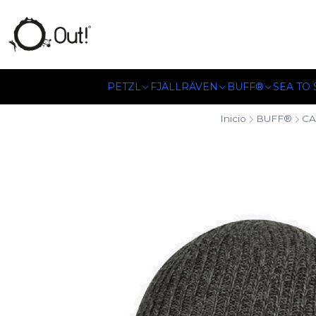
SOMOS DISTRIBUIDORES
PETZL
FJÄLLRÄVEN
BUFF®
SEA TO
Inicio
BUFF®
CA