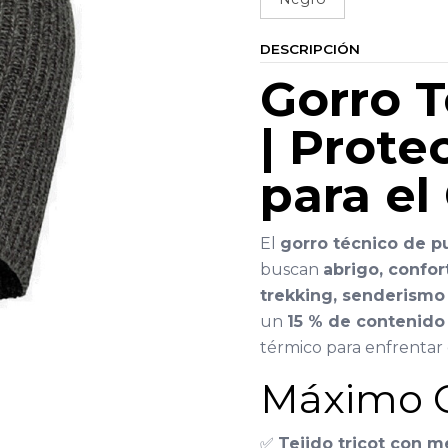
DESCRIPCIÓN
Gorro 
| Prote
para el
El
gorro técnico de p
buscan
abrigo, confor
trekking, senderismo
un
15 % de contenido
térmico para enfrentar e
Máximo C
✅
Tejido tricot con m