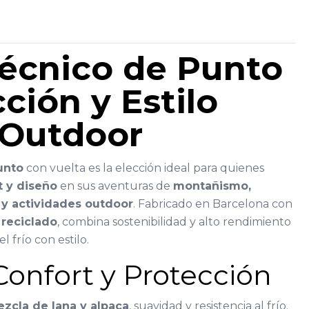
Técnico de Punto
cción y Estilo
 Outdoor
unto
con vuelta es la elección ideal para quienes
t y diseño
en sus aventuras de
montañismo,
 y actividades outdoor
. Fabricado en Barcelona con
 reciclado
, combina sostenibilidad y alto rendimiento
l frío con estilo.
onfort y Protección
ezcla de lana y alpaca
, suavidad y resistencia al frío.