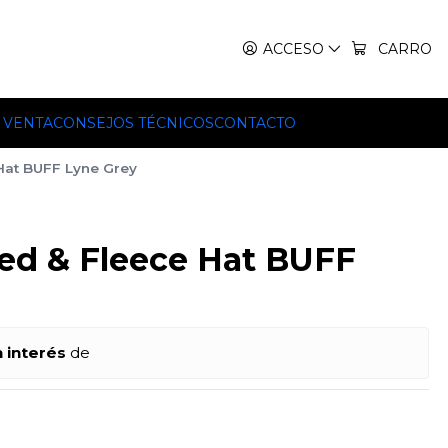
IT, TEKO Y HILLEBERG.
ACCESO
CARRO
 VENTA
CONSEJOS TÉCNICOS
CONTACTO
 Hat BUFF Lyne Grey
ted & Fleece Hat BUFF
n interés
de