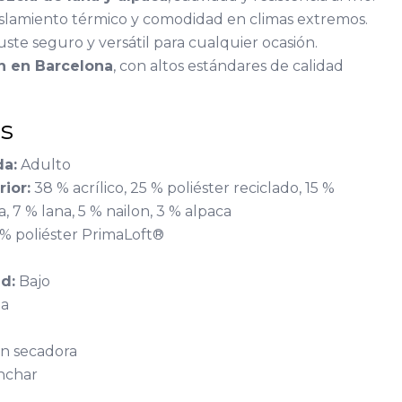
aislamiento térmico y comodidad en climas extremos.
juste seguro y versátil para cualquier ocasión.
ón en Barcelona
, con altos estándares de calidad
as
a:
Adulto
ior:
38 % acrílico, 25 % poliéster reciclado, 15 %
a, 7 % lana, 5 % nailon, 3 % alpaca
% poliéster PrimaLoft®
d:
Bajo
a
n secadora
nchar