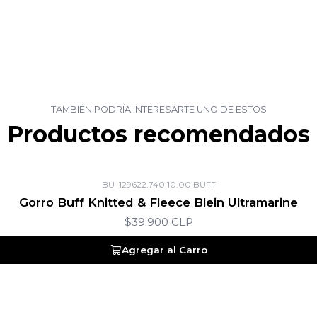
TAMBIÉN PODRÍA INTERESARTE UNO DE ESTOS
Productos recomendados
BU_129622.740.10.00
|
BUFF
Gorro Buff Knitted & Fleece Blein Ultramarine
$39.900 CLP
Agregar al Carro