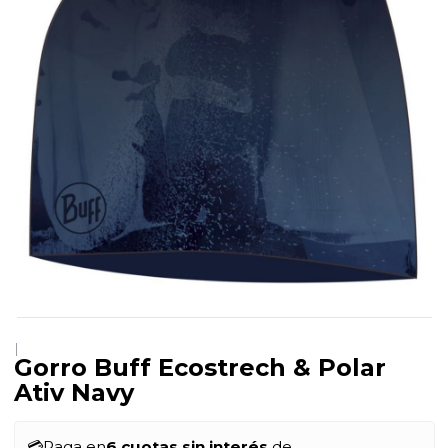
|
Gorro Buff Ecostrech & Polar
Ativ Navy
💳
Paga en
6 cuotas sin interés
de