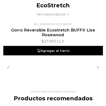
EcoStretch
Ver más productos
BU_134808.341.10.00
|
BUFF
Gorro Reversible Ecostretch BUFF® Lise
Rosewood
$27.990 CLP
Agregar al Carro
TAMBIÉN PODRÍA INTERESARTE UNO DE ESTOS
Productos recomendados