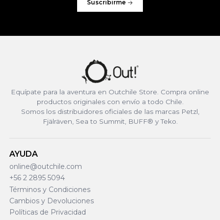
Suscribirme
Equípate para la aventura en Outchile Store. Compra online
productos originales con envío a todo Chile.
Somos los distribuidores oficiales de las marcas Petzl,
Fjälräven, Sea to Summit, BUFF® y Teko.
AYUDA
online@outchile.com
+56 2 2895 5094
Términos y Condiciones
Cambios y Devoluciones
Políticas de Privacidad