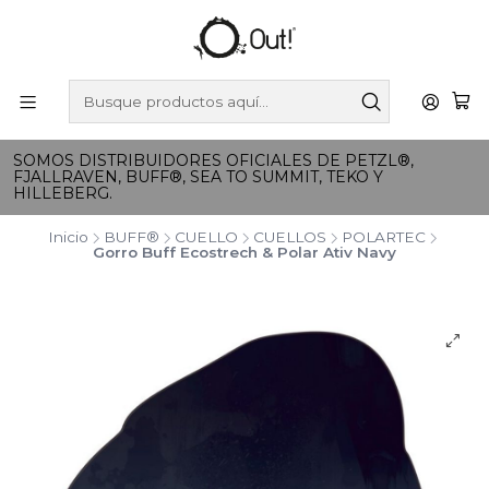
SOMOS DISTRIBUIDORES OFICIALES DE PETZL®,
FJALLRAVEN, BUFF®, SEA TO SUMMIT, TEKO Y
HILLEBERG.
Inicio
BUFF®
CUELLO
CUELLOS
POLARTEC
Gorro Buff Ecostrech & Polar Ativ Navy