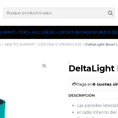
 OFICIALES DE PETZL®, FJALLRAVEN, BUFF®, SEA TO SUMM
 SUMMIT
TEKO
HILLEBERG
OPORTUNIDADES
PUNTOS DE
o
SEA TO SUMMIT
COCINA Y UTENSILIOS
DeltaLight Bowl 
|
DeltaLight
💳
Paga en
6 cuotas si
DESCRIPCIÓN
Las paredes laterale
el radio interno del