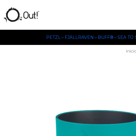
SOMOS DISTRIBUIDORES
PETZL
FJÄLLRÄVEN
BUFF®
SEA TO
Inici