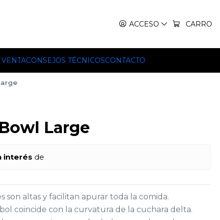
IT, TEKO Y HILLEBERG.
ACCESO
CARRO
 VENTA
CONSEJOS TÉCNICOS
CONTACTO
Large
 Bowl Large
n interés
de
s son altas y facilitan apurar toda la comida.
 bol coincide con la curvatura de la cuchara delta.