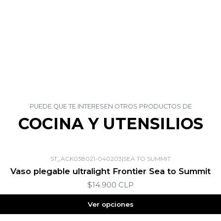
PUEDE QUE TE INTERESEN OTROS PRODUCTOS DE
COCINA Y UTENSILIOS
ST_ACK038021-040203
|
SEA TO SUMMIT
Vaso plegable ultralight Frontier Sea to Summit
$14.900 CLP
Ver opciones