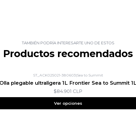
TAMBIÉN PODRÍA INTERESARTE UNO DE ESTOS
Productos recomendados
ST_ACK025021-380603
|
Sea to Summit
Olla plegable ultraligera 1L Frontier Sea to Summit 1
$84.901 CLP
Ver opciones