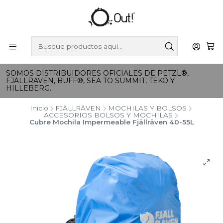
SOMOS DISTRIBUIDORES OFICIALES DE PETZL®,
FJALLRAVEN, BUFF®, SEA TO SUMMIT, TEKO Y
HILLEBERG.
Inicio
FJÄLLRÄVEN
MOCHILAS Y BOLSOS
ACCESORIOS BOLSOS Y MOCHILAS
Cubre Mochila Impermeable Fjällräven 40-55L