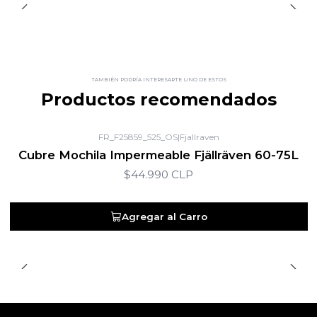
TAMBIÉN PODRÍA INTERESARTE UNO DE ESTOS
Productos recomendados
FR_F25859_525_OS
|
Fjallraven
Cubre Mochila Impermeable Fjällräven 60-75L
$44.990 CLP
Agregar al Carro