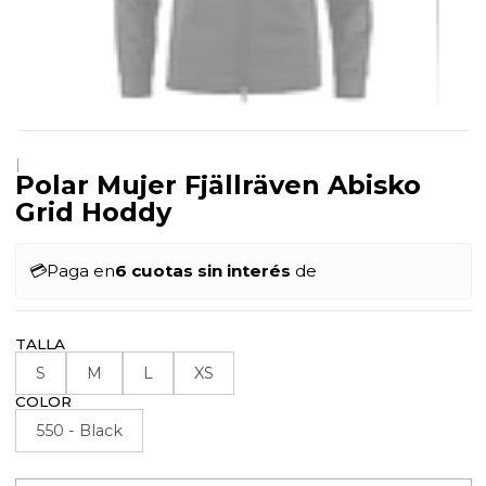
|
Polar Mujer Fjällräven Abisko
Grid Hoddy
💳
Paga en
6 cuotas sin interés
de
TALLA
S
M
L
XS
COLOR
550 - Black