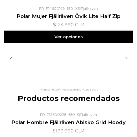
FR_F14600199_550_XS
|
Fjallraven
Polar Mujer Fjällräven Övik Lite Half Zip
$124.990 CLP
Ver opciones
TAMBIÉN PODRÍA INTERESARTE UNO DE ESTOS
Productos recomendados
FR_F12600228_550_S
|
Fjallraven
Polar Hombre Fjällräven Abisko Grid Hoody
$199.990 CLP