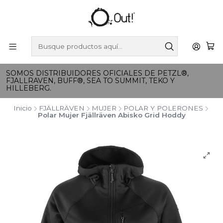
SOMOS DISTRIBUIDORES OFICIALES DE PETZL®,
FJALLRAVEN, BUFF®, SEA TO SUMMIT, TEKO Y
HILLEBERG.
Inicio
FJÄLLRÄVEN
MUJER
POLAR Y POLERONES
Polar Mujer Fjällräven Abisko Grid Hoddy