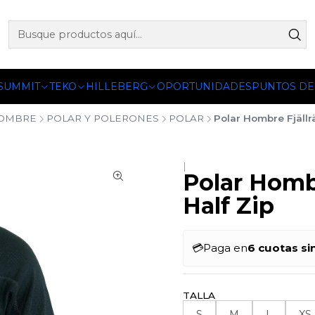
 OFICIALES DE PETZL®, FJALLRAVEN, BUFF®, SEA TO SUMM
 SUMMIT
TEKO
HILLEBERG
OPORTUNIDADES
PUNTOS DE
OMBRE
POLAR Y POLERONES
POLAR
Polar Hombre Fjällr
|
Polar Hombr
Half Zip
💳
Paga en
6 cuotas si
TALLA
S
M
L
XS