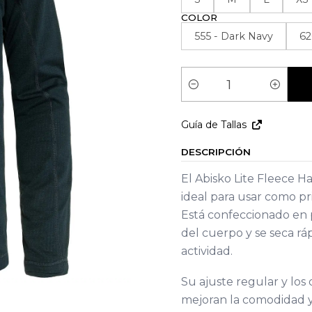
COLOR
555 - Dark Navy
62
Cantidad
Guía de Tallas
DESCRIPCIÓN
El Abisko Lite Fleece Ha
ideal para usar como p
Está confeccionado en 
del cuerpo y se seca 
actividad.
Su ajuste regular y los 
mejoran la comodidad y 