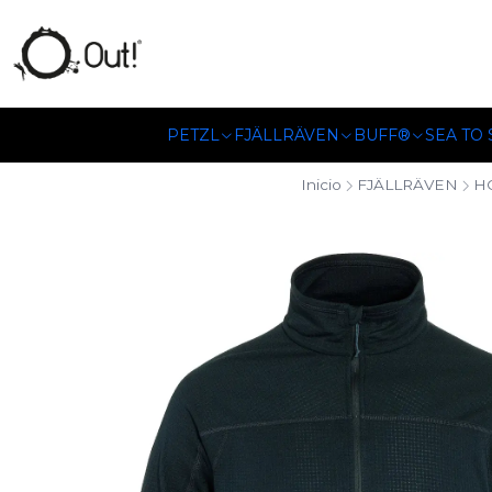
SOMOS DISTRIBUIDORES
PETZL
FJÄLLRÄVEN
BUFF®
SEA TO
Inicio
FJÄLLRÄVEN
H