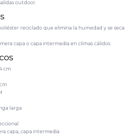
salidas outdoor.
as
oliéster reciclado que elimina la humedad y se seca
mera capa o capa intermedia en climas cálidos
icos
74 cm
 cm
 M
nga larga
reccional
ra capa, capa intermedia