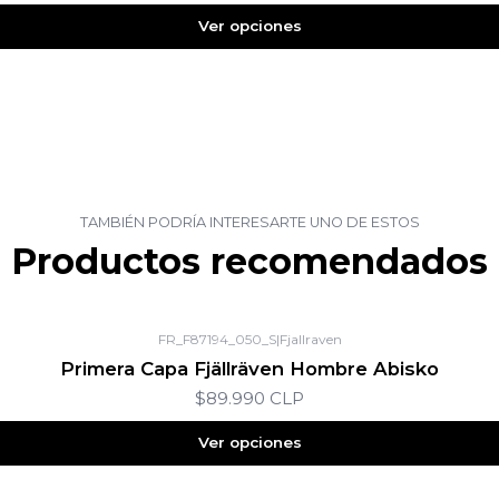
Ver opciones
TAMBIÉN PODRÍA INTERESARTE UNO DE ESTOS
Productos recomendados
FR_F87194_050_S
|
Fjallraven
Primera Capa Fjällräven Hombre Abisko
$89.990 CLP
Ver opciones