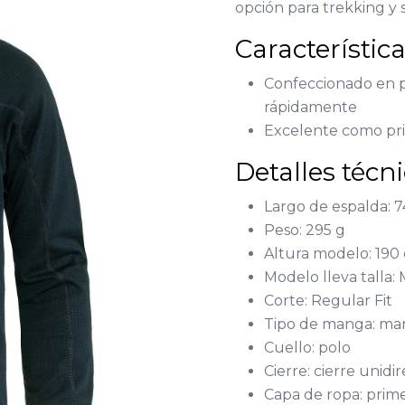
opción para trekking y 
Característic
Confeccionado en p
rápidamente
Excelente como pri
Detalles técn
Largo de espalda: 
Peso: 295 g
Altura modelo: 190
Modelo lleva talla:
Corte: Regular Fit
Tipo de manga: ma
Cuello: polo
Cierre: cierre unidi
Capa de ropa: prime