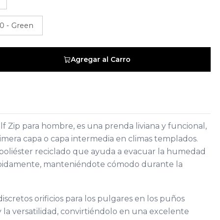
0 - Green
Agregar al Carro
lf Zip para hombre, es una prenda liviana y funcional,
rimera capa o capa intermedia en climas templados.
poliéster reciclado que ayuda a evacuar la humedad
rápidamente, manteniéndote cómodo durante la
discretos orificios para los pulgares en los puños
la versatilidad, convirtiéndolo en una excelente