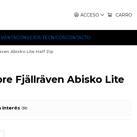
IT, TEKO Y HILLEBERG.
ACCESO
CARRO
 VENTA
CONSEJOS TÉCNICOS
CONTACTO
även Abisko Lite Half Zip
e Fjällräven Abisko Lite
n interés
de