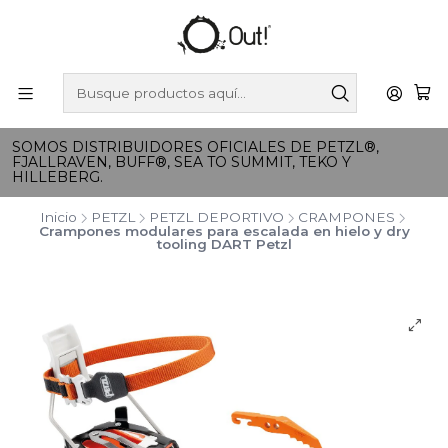
SOMOS DISTRIBUIDORES OFICIALES DE PETZL®,
FJALLRAVEN, BUFF®, SEA TO SUMMIT, TEKO Y
HILLEBERG.
Inicio
PETZL
PETZL DEPORTIVO
CRAMPONES
Crampones modulares para escalada en hielo y dry
tooling DART Petzl