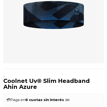
|
Coolnet Uv® Slim Headband
Ahin Azure
💳
Paga en
6 cuotas sin interés
de