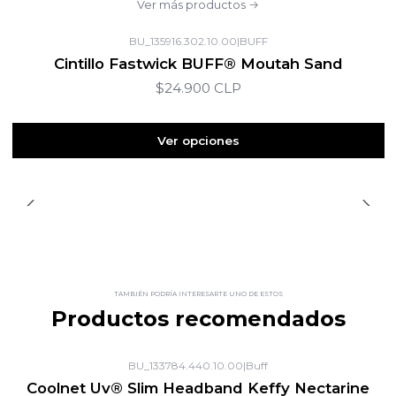
Ver más productos
BU_135916.302.10.00
|
BUFF
Cintillo Fastwick BUFF® Moutah Sand
$24.900 CLP
Ver opciones
TAMBIÉN PODRÍA INTERESARTE UNO DE ESTOS
Productos recomendados
BU_133784.440.10.00
|
Buff
Coolnet Uv® Slim Headband Keffy Nectarine