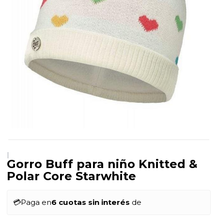
|
Gorro Buff para niño Knitted &
Polar Core Starwhite
💳
Paga en
6 cuotas sin interés
de