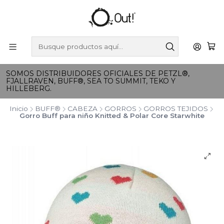
SOMOS DISTRIBUIDORES OFICIALES DE PETZL®,
FJALLRAVEN, BUFF®, SEA TO SUMMIT, TEKO Y
HILLEBERG.
Inicio
BUFF®
CABEZA
GORROS
GORROS TEJIDOS
Gorro Buff para niño Knitted & Polar Core Starwhite